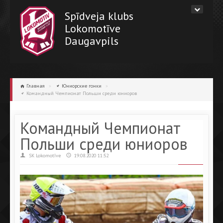
Spīdveja klubs
Lokomotīve
Daugavpils
Главная
»
Юниорские гонки
»
Командный Чемпионат Польши среди юниоров
Командный Чемпионат
Польши среди юниоров
SK Lokomotīve
19.08.2020 11:52