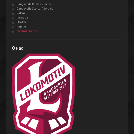
Daugavpils Pilsētas Dome
Daugavpils Sporta Pārvalde
Pulsar
Intergaz
Stokker
Karcher
полный список →
О нас