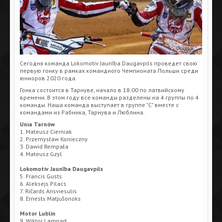
Сегодня команда Lokomotiv Jaunība Daugavpils проведет свою
первую гонку в рамках командного Чемпионата Польши среди
юниоров 2020 года.
Гонка состоится в Тарнуве, начало в 18:00 по латвийскому
времени. В этом году все команды разделены на 4 группы по 4
команды. Наша команда выступает в группе "C" вместе с
командами из Рабника, Тарнува и Люблина.
Unia Tarnów
1. Mateusz Cierniak
2. Przemysław Konieczny
3. Dawid Rempała
4. Mateusz Gzyl
Lokomotiv Jaunība Daugavpils
5. Francis Gusts
6. Aleksejs Pilacs
7. Ričards Ansviesulis
8. Ernests Matjušonoks
Motor Lublin
9. Wiktor Lampart