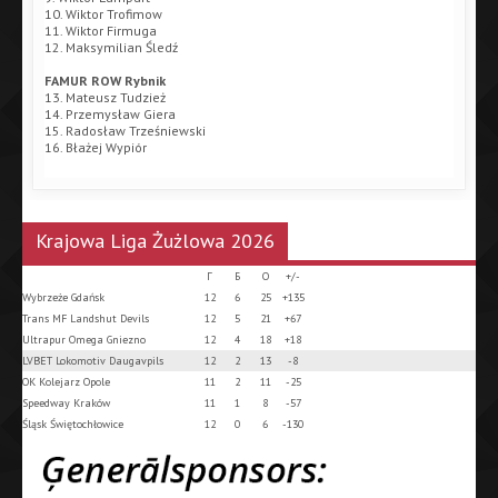
10. Wiktor Trofimow
11. Wiktor Firmuga
12. Maksymilian Śledź
FAMUR ROW Rybnik
13. Mateusz Tudzież
14. Przemysław Giera
15. Radosław Trześniewski
16. Błażej Wypiór
Krajowa Liga Żużlowa 2026
Г
Б
О
+/-
Wybrzeże Gdańsk
12
6
25
+135
Trans MF Landshut Devils
12
5
21
+67
Ultrapur Omega Gniezno
12
4
18
+18
LVBET Lokomotiv Daugavpils
12
2
13
-8
OK Kolejarz Opole
11
2
11
-25
Speedway Kraków
11
1
8
-57
Śląsk Świętochłowice
12
0
6
-130