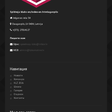
Spīdveja klubs en/index-en.htmlugavpils
Jelgavas iela 54
Daugavpils, LV-5404, Latvija
+(371) 27014127
Пишите нам
Офис:
speedway-loko@inbox.lv
WEB:
admin@lokomotive.lv
Навигация
Новости
Команда
KLŻ 2026
Школа
Галерея
Стадион
Контакты