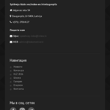
Spīdveja klubs en/index-en.htmlugavpils
Jelgavas iela 54
Daugavpils, LV-5404, Latvija
+(371) 27014127
Пишите нам
Офис:
speedway-loko@inbox.lv
WEB:
admin@lokomotive.lv
Навигация
Новости
Команда
KLŻ 2026
Школа
Галерея
Стадион
Контакты
Мы в соц. сетях