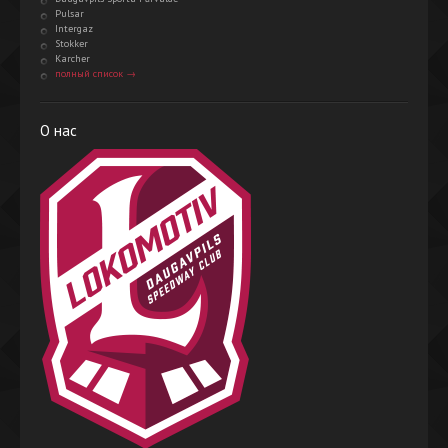
Pulsar
Intergaz
Stokker
Karcher
полный список →
О нас