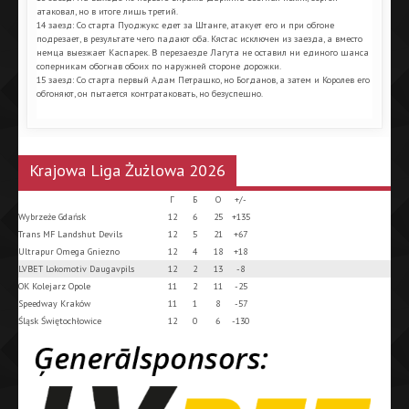
атаковал, но в итоге лишь третий.
14 заезд: Со старта Пуоджукс едет за Штанге, атакует его и при обгоне
подрезает, в результате чего падают оба. Кястас исключен из заезда, а вместо
немца выезжает Каспарек. В перезаезде Лагута не оставил ни единого шанса
соперникам обогнав обоих по наружней стороне дорожки.
15 заезд: Со старта первый Адам Петрашко, но Богданов, а затем и Королев его
обгоняют, он пытается контратаковать, но безуспешно.
Krajowa Liga Żużlowa 2026
Г
Б
О
+/-
Wybrzeże Gdańsk
12
6
25
+135
Trans MF Landshut Devils
12
5
21
+67
Ultrapur Omega Gniezno
12
4
18
+18
LVBET Lokomotiv Daugavpils
12
2
13
-8
OK Kolejarz Opole
11
2
11
-25
Speedway Kraków
11
1
8
-57
Śląsk Świętochłowice
12
0
6
-130