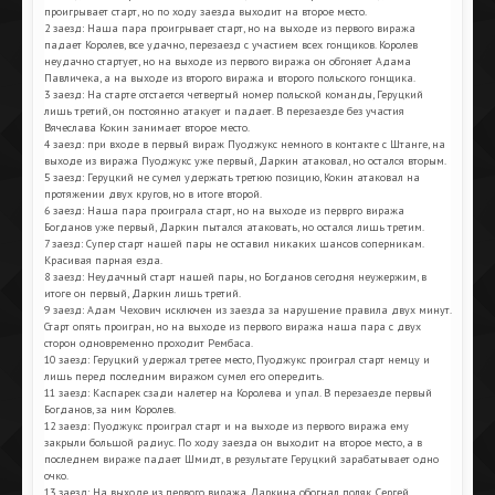
проигрывает старт, но по ходу заезда выходит на второе место.
2 заезд: Наша пара проигрывает старт, но на выходе из первого виража
падает Королев, все удачно, перезаезд с участием всех гонщиков. Королев
неудачно стартует, но на выходе из первого виража он обгоняет Адама
Павличека, а на выходе из второго виража и второго польского гонщика.
3 заезд: На старте отстается четвертый номер польской команды, Геруцкий
лишь третий, он постоянно атакует и падает. В перезаезде без участия
Вячеслава Кокин занимает второе место.
4 заезд: при входе в первый вираж Пуоджукс немного в контакте с Штанге, на
выходе из виража Пуоджукс уже первый, Даркин атаковал, но остался вторым.
5 заезд: Геруцкий не сумел удержать третюю позицию, Кокин атаковал на
протяжении двух кругов, но в итоге второй.
6 заезд: Наша пара проиграла старт, но на выходе из перврго виража
Богданов уже первый, Даркин пытался атаковать, но остался лишь третим.
7 заезд: Супер старт нашей пары не оставил никаких шансов соперникам.
Красивая парная езда.
8 заезд: Неудачный старт нашей пары, но Богданов сегодня неужержим, в
итоге он первый, Даркин лишь третий.
9 заезд: Адам Чехович исключен из заезда за нарушение правила двух минут.
Старт опять проигран, но на выходе из первого виража наша пара с двух
сторон одновременно проходит Рембаса.
10 заезд: Геруцкий удержал третее место, Пуоджукс проиграл старт немцу и
лишь перед последним виражом сумел его опередить.
11 заезд: Каспарек сзади налетер на Королева и упал. В перезаезде первый
Богданов, за ним Королев.
12 заезд: Пуоджукс проиграл старт и на выходе из первого виража ему
закрыли большой радиус. По ходу заезда он выходит на второе место, а в
последнем вираже падает Шмидт, в результате Геруцкий зарабатывает одно
очко.
13 заезд: На выходе из первого виража Даркина обогнал поляк, Сергей