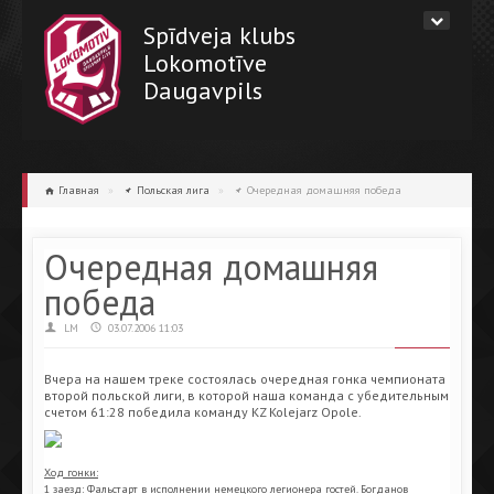
Spīdveja klubs
Lokomotīve
Daugavpils
Главная
»
Польская лига
»
Очередная домашняя победа
Очередная домашняя
победа
LM
03.07.2006 11:03
Вчера на нашем треке состоялась очередная гонка чемпионата
второй польской лиги, в которой наша команда с убедительным
счетом 61:28 победила команду KZ Kolejarz Opole.
Ход гонки:
1 заезд: Фальстарт в исполнении немецкого легионера гостей. Богданов