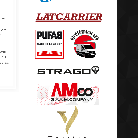
назвал
жды.
е
роны
и он
оллза.