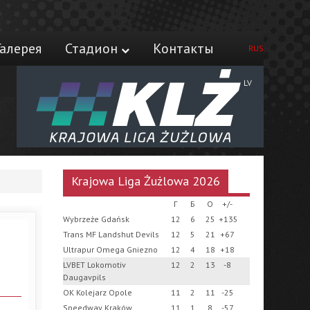
Галерея
Стадион
Контакты
RUS
LV
Krajowa Liga Żużlowa 2026
Г
Б
О
+/-
Wybrzeże Gdańsk
12
6
25
+135
Trans MF Landshut Devils
12
5
21
+67
Ultrapur Omega Gniezno
12
4
18
+18
LVBET Lokomotiv
12
2
13
-8
Daugavpils
OK Kolejarz Opole
11
2
11
-25
Speedway Kraków
11
1
8
-57