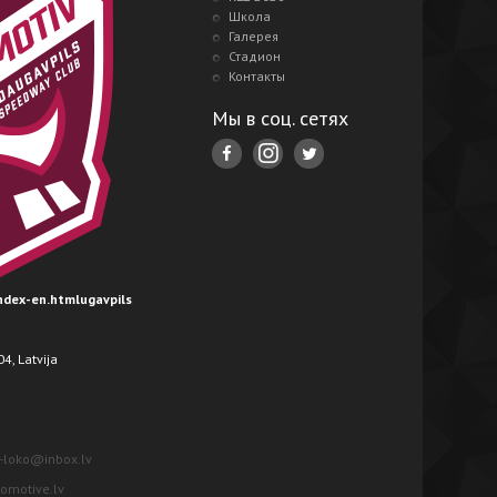
Школа
Галерея
Стадион
Контакты
Мы в соц. сетях
index-en.htmlugavpils
4, Latvija
-loko@inbox.lv
motive.lv