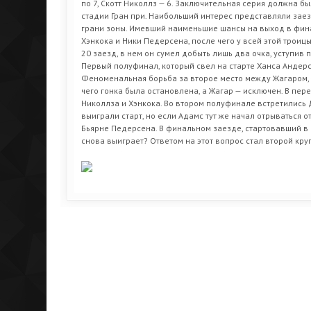
по 7, Скотт Николлз — 6. Заключительная серия должна бы
стадии Гран при. Наибольший интерес представляли зае
грани зоны. Имевший наименьшие шансы на выход в финал
Хэнкока и Ники Педерсена, после чего у всей этой троиц
20 заезд, в нем он сумел добыть лишь два очка, уступив
Первый полуфинал, который свел на старте Ханса Андерсе
Феноменальная борьба за второе место между Жагаром, 
чего гонка была остановлена, а Жагар — исключен. В пер
Николлза и Хэнкока. Во втором полуфинале встретились
выиграли старт, но если Адамс тут же начал отрываться 
Бьярне Педерсена. В финальном заезде, стартовавший в
снова выиграет? Ответом на этот вопрос стал второй круг