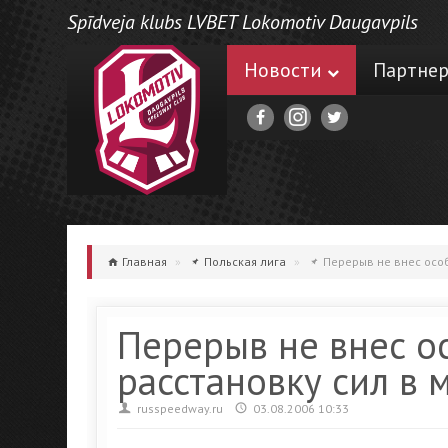
Spīdveja klubs LVBET Lokomotiv Daugavpils
Новости
Партне
Главная
»
Польская лига
»
Перерыв не внес особ
Перерыв не внес о
расстановку сил в 
russpeedway.ru
03.08.2006 10:33