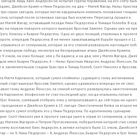
 заездов лишь Ханс Андерсен не испытал горечи поражения, на его счету был
 Адамс, Джейсон Крамп и Ники Педерсен, на два — Матей Жагар, Нильс Кристи
 три серии заездов, которые могли кардинально изменить положение гонщик
сена, который после остановки заезда был исключен. Перезаезд прошел в
ал Матей Жагар, оставивший позади Ники Педерсена и Томаша Голлоба. В куд
тву на первом повороте которого выиграл Ярослав Хампел. Однако уже на пр
Грэгу Хэнкоку и Бьярне Педерсену. Одну из двух позиций, утерянных в пролог
вороте, опередив Педерсена. В не менее захватывающей борьбе прошел и 11
й отрываться от соперников, которые за его спиной развернули настоящее по
езде очередную победу, несмотря на беспрерывные атаки Джейсона Крампа,
 9 очков, на очко больше, чем у Ли Адамса, и на два, чем у Матея Жагара, Дж
здов имел Бьярне Педерсен, 4 — Нильс Кристиан Иверсен, Андреас Йонссон, Л
 в заключительную стадию Гран при и Томаш Голлоб, Скотт Николлз и Ярослав
та Маття Карпанезе, который сумел «поймать» судившего гонку англичанина
орный старт выиграл Ярослав Хампел, однако удержаться впереди он не смог,
авил гонку Андреас Йонссон, за спиной которого развернулась ожесточенная
я Карпанезе. Апофеозом ее стал последний круг, когда итальянец попал в
Грэг Хэнкок, сумевший отобрать очко у непроигравшего до сей поры ни одног
 праздновал и Джейсон Крамп в 15 заезде. Ожесточенная битва за второе м
ем круге сумел отобрать его у Ники Педерсена. По идентичному сценарию
ии: Скотт Николлз уже в прологе заезда ушел в отрыв от соперников, а трети
ду Матеем Жагаром и Петром Протасевичем, победителем которой стал слове
нему возглавлял Ханс Андерсен, в активе которого было 11 очков, Джейсон 
ар — по 9, Ники Педерсен — 8, Андреас Йонссон, Бьярне Педерсен и Грэг Хэнк