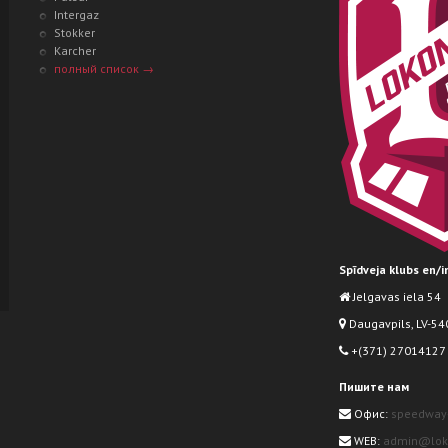
Intergaz
Stokker
Karcher
полный список →
Spīdveja klubs en/
Jelgavas iela 54
Daugavpils, LV-540
+(371) 27014127
Пишите нам
Офис:
speedway
WEB:
admin@loko