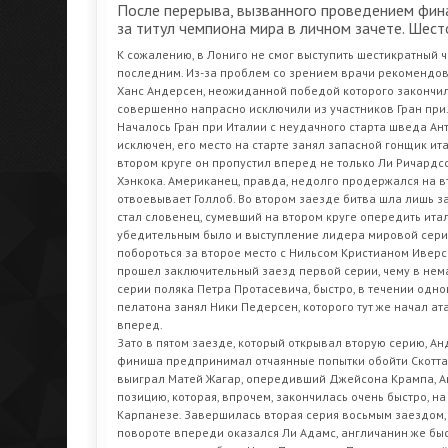
После перерыва, вызванного проведением фин
за титул чемпиона мира в личном зачете. Шест
К сожалению, в Лониго не смог выступить шестикратный 
последним. Из-за проблем со зрением врачи рекомендова
Ханс Андерсен, неожиданной победой которого закончила
совершенно напрасно исключили из участников Гран при
Началось Гран при Италии с неудачного старта шведа Ан
исключен, его место на старте занял запасной гонщик ит
втором круге он пропустил вперед не только Ли Ричардсс
Хэнкока. Американец, правда, недолго продержался на вт
отвоевывает Голлоб. Во втором заезде битва шла лишь з
стал словенец, сумевший на втором круге опередить ита
убедительным было и выступление лидера мировой серии
побороться за второе место с Нильсом Кристианом Иверс
прошел заключительный заезд первой серии, чему в нем
серии поляка Петра Протасевича, быстро, в течении одног
пелатона занял Ники Педерсен, которого тут же начал а
вперед.
Зато в пятом заезде, который открывал вторую серию, Ан
финиша предпринимал отчаянные попытки обойти Скотта 
выиграл Матей Жагар, опередивший Джейсона Крампа, Ан
позицию, которая, впрочем, закончилась очень быстро, н
Карпанезе. Завершилась вторая серия восьмым заездом, 
повороте впереди оказался Ли Адамс, англичанин же быс