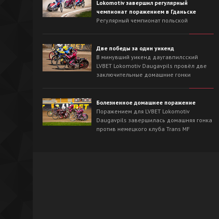
Lokomotiv завершил регулярный
чемпионат поражением в Гданьске
Регулярный чемпионат польской
Национальной лиги для LVBET Lokomotiv
Daugavpils завершился выездной гонкой
против лидера сезона - Wybrzeże Gdańsk.
Две победы за один уикенд
На треке в Гданьске хозяева с первых
В минувший уикенд даугавпилсский
заездов захватили инициативу и
LVBET Lokomotiv Daugavpils провёл две
одержали победу со счётом 54:36.
заключительные домашние гонки
регулярного чемпионата польской
Национальной лиги спидвея. На
домашнем треке наша команда сначала
Болезненное домашнее поражение
в невероятно напряжённой борьбе
Поражением для LVBET Lokomotiv
вырвала победу у OK Kolejarz Opole -
Daugavpils завершилась домашняя гонка
46:44, а на следующий день уверенно
против немецкого клуба Trans MF
разобралась со Śląsk Świętochłowice -
Landshut Devils.
62:26.