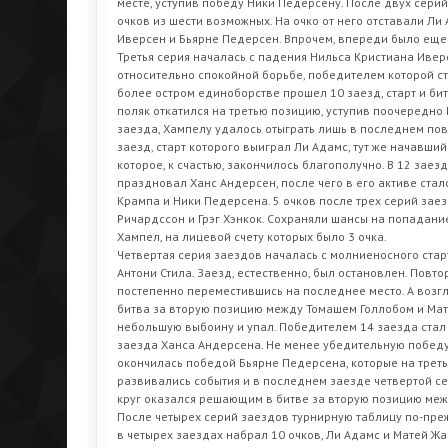
месте, уступив победу Ники Педерсену. После двух серий
очков из шести возможных. На очко от него отставали Ли
Иверсен и Бьярне Педерсен. Впрочем, впереди было еще
Третья серия началась с падения Нильса Кристиана Ивер
относительно спокойной борьбе, победителем которой ст
более остром единоборстве прошел 10 заезд, старт и би
поляк откатился на третью позицию, уступив поочередно 
заезда, Хампелу удалось отыграть лишь в последнем по
заезд, старт которого выиграл Ли Адамс, тут же начавши
которое, к счастью, закончилось благополучно. В 12 за
праздновал Ханс Андерсен, после чего в его активе стало
Крампа и Ники Педерсена. 5 очков после трех серий зае
Ричардссон и Грэг Хэнкок. Сохраняли шансы на попадание
Хампел, на лицевой счету которых было 3 очка.
Четвертая серия заездов началась с молниеносного стар
Антони Стила. Заезд, естественно, был остановлен. Повт
постепенно переместившись на последнее место. А возгл
битва за вторую позицию между Томашем Голлобом и Матт
небольшую выбоину и упал. Победителем 14 заезда стал 
заезда Ханса Андерсена. Не менее убедительную победу
окончилась победой Бьярне Педерсена, которые на треть
развивались события и в последнем заезде четвертой сер
круг оказался решающим в битве за вторую позицию меж
После четырех серий заездов турнирную таблицу по-преж
в четырех заездах набрал 10 очков, Ли Адамс и Матей Жаг