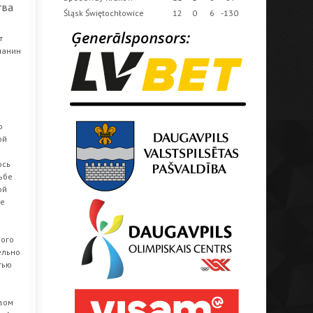
тва
Śląsk Świętochłowice
12
0
6
-130
т
чанин
о
ой
ось
ьбе
ой
ве
мого
ельно
тью
рвом