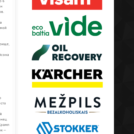
о 6
ан
ов.
а
ямой
е
боище,
ейсона
и
о
есто
й
нец.
Крамп
ок —