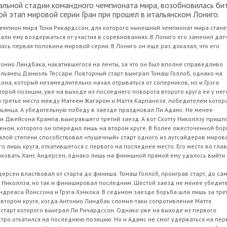
альной стадии командного чемпионата мира, возобновилась би
ой этап мировой серии Гран при прошел в итальянском Лониго.
чемпион мира Тони Рикардссон, для которого нынешний чемпионат мира стане
ли ему воздержаться от участия в соревнованиях. В Лониго его заменил дат
сь первая половина мировой серии. В Лониго он еще раз доказал, что его
.
тонио Линдбака, накатившегося на ленты, за что он был вполне справедливо
альянец Даниэль Тессари. Повторный старт выиграл Томаш Голлоб, однако на
она, который незамедлительно начал отрываться от соперников, но и Грэга
орой позиции, уже на выходе из последнего поворота второго круга ее у нег
а третье место между Матеем Жагаром и Маття Карпанезе, победителем котор
льянца. А убедительную победу в заезде праздновал Ли Адамс. Не менее
 Джейсона Крампа, выигравшего третий заезд. А вот Скотту Николлзу пришл
еном, которого он опередил лишь на втором круге. В более ожесточенной бор
алой степени способствовал «пушечный» старт одного из аутсайдеров миров
о лишь круга, откатившегося с первого на последнее место. Его место во гла
таковать Ханс Андерсен, однако лишь на финишной прямой ему удалось выйти
дерсен властвовал от старта до финиша. Томаш Голлоб, проиграв старт, до са
Николлза, но так и финишировал последним. Шестой заезд не менее убедит
дреаса Йонссона и Грэга Хэнкока. В седьмом заезде борьба шла лишь за тре
а втором круге, когда Антонио Линдбак сломил-таки сопротивление Маття
старт которого выиграл Ли Ричардссон. Однако уже на выходе из первого
тро откатился на последнюю позицию. Но и Адамс не смог удержаться на пе