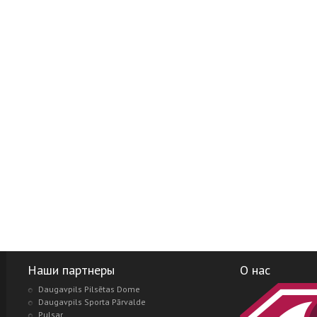
Наши партнеры
О нас
Daugavpils Pilsētas Dome
Daugavpils Sporta Pārvalde
Pulsar