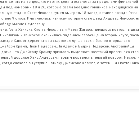
ла ответить на вопрос, кто из этих девяти останется за пределами финальной
зды под номерами 18 и 20, которые свели воедино гонщиков, находящихся на
ьную стадию Скотт Николлз сумел выиграть 18 заезд, оставив позади Грэга
ы стало 9 очков. Имя «несчастливчика», которым стал швед Андреас Йонссон, 
 победу Бьярне Педерсену.
на, Грэга Хэнкока, Скотта Николлза и Матея Жагара, пришлось повторять два
Николлзом и Хэнкоком окончилась падением словенца на втором круге, посл
езаезде Ханс Андерсен снова стартовал лучше всех и быстро оторвался от
 Джейсон Крамп, Ники Педерсен, Ли Адамс и Бьярне Педерсен. Австралийцы
от датчан, то Джейсону Крампу пришлось выдержать жестокий прессинг со сто
 первой дорожке Ханс Андерсен, первым ворвался в первый поворот. Неужел
, когда сначала он уступил натиску Джейсона Крампа, а затем — и Скотта Ник