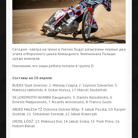
Сегодня - завтра на треке в Гнезно будут разыграны первые два
этапа отборочного цикла Командного Чемпионата Польши
среди юниоров.
Напомним, что наши ребята попали в группу D.
Составы на 20 апреля:
BUDEX Start Gniezno: 1. Mikołaj Czapla, 2. Szymon Szwacher, 3.
Mateusz Jabłoński, 4. Oskar Hurysz, 17. Marcel Studziński
SK LOKOMOTIV JAUNIBA Daugavpils: 5. Daniils Kolodinskis, 6.
Ernests Matjusonoks, 7. Ricards Ansviesulis, 8. Francis Gusts
ARGED MALESA TŻ Ostrovia Ostrów Wlkp: 9. Jakub Poczta, 10. Kacper
Grzelak, 11. Sebastian Szostak, 12. Jakub Krawczyk
ORZEŁ ŁÓDŹ: 13. Mateusz Dul, 14. Jakub Sroka, 15. Piotr Pióro, 16.
Hubert Banaś