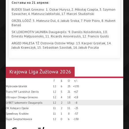
Составы на 21 апреля:
BUDEX Start Gniezno: 1. Oskar Hurysz, 2. Mikołaj Czapla, 3. Szymon
Szwacher, 4. Mateusz Jabłoński, 17. Marcel Studziński
ORZEŁ ŁÓDŹ: 5. Mateusz Dul, 6. Jakub Sroka, 7. Piotr Pióro, 8. Hubert
Banaś
SK LOKOMOTIV JAUNIBA Daugavpils: 9. Daniils Kolodinskis, 10.
Ernests Matjusonoks, 11. Ricards Ansviesulis, 12. Francis Gusts
ARGED MALESA TŻ Ostrovia Ostrów Wlkp: 13. Kacper Grzelak, 14.
Jakub Krawczyk, 15. Sebastian Szostak, 16. Jakub Poczta
Krajowa Liga Żużlowa 2026
Г
Б
О
+/-
Wybrzeże Gdańsk
12
6
25
+135
Trans MF Landshut Devils
12
5
21
+67
Ultrapur Omega Gniezno
12
4
18
+18
LVBET Lokomotiv Daugavpils
12
2
13
-8
OK Kolejarz Opole
11
2
11
-25
Speedway Kraków
11
1
8
-57
Śląsk Świętochłowice
12
0
6
-130