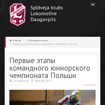
Spīdveja klubs
Lokomotīve
Daugavpils
Главная
»
Юниорские гонки
»
Первые этапы командного юниорского чемпионата Польши
Первые этапы
командного юниорского
чемпионата Польши
SK Lokomotīve
20.04.2021 09:22