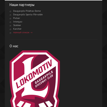
Наши партнеры
Daugavpils Pilsētas Dome
Daugavpils Sporta Pārvalde
Pulsar
Intergaz
Stokker
Karcher
полный список →
О нас