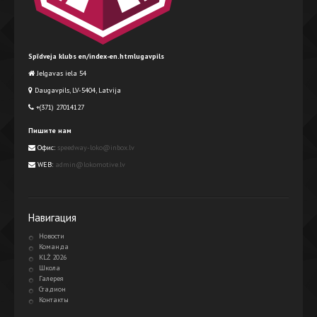
Spīdveja klubs en/index-en.htmlugavpils
Jelgavas iela 54
Daugavpils, LV-5404, Latvija
+(371) 27014127
Пишите нам
Офис:
speedway-loko@inbox.lv
WEB:
admin@lokomotive.lv
Навигация
Новости
Команда
KLŻ 2026
Школа
Галерея
Стадион
Контакты