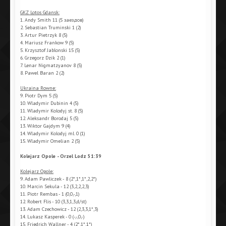
GKZ Lotos Gdansk:
1. Andy Smith 11 (5 заездов)
2. Sebastian Truminski 1 (2)
3. Artur Pietrzyk 8 (5)
4. Mariusz Frankow 9 (5)
5. Krzysztof Jablonski 15 (5)
6. Grzegorz Dzik 2 (1)
7. Lenar Nigmatzyanov 8 (5)
8. Pawel Baran 2 (2)
Ukraina Rowne:
9. Piotr Dym 5 (5)
10. Wladymir Dubinin 4 (5)
11. Wladymir Kolodyj st. 8 (5)
12. Aleksandr Borodaj 5 (5)
13. Wiktor Gajdym 9 (4)
14. Wladymir Kolodyj ml. 0 (1)
15. Wladymir Omelian 2 (5)
Kolejarz Opole - Orzel Lodz 51:39
Kolejarz Opole:
9. Adam Pawliczek - 8 (2*,1*,1*,2,2*)
10. Marcin Sekula - 12 (3,2,2,2,3)
11. Piotr Rembas - 1 (0,0,-,1)
12. Robert Flis - 10 (3,3,1,3,d/st)
13. Adam Czechowicz - 12 (2,3,3,1*,3)
14. Lukasz Kasperek - 0 (-,-,0,-)
15. Friedrich Wallner - 4 (2*,1*,1*)