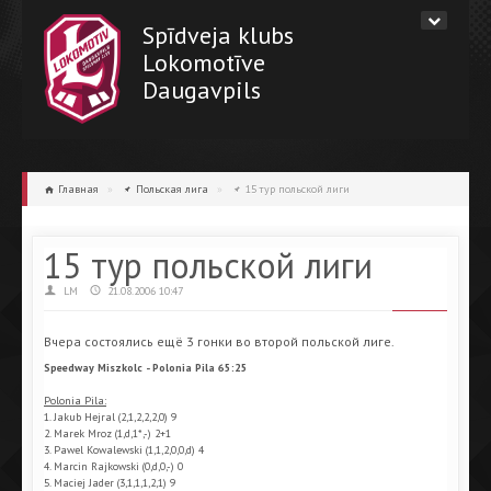
Spīdveja klubs
Lokomotīve
Daugavpils
Главная
»
Польская лига
»
15 тур польской лиги
15 тур польской лиги
LM
21.08.2006 10:47
Вчера состоялись ещё 3 гонки во второй польской лиге.
Speedway Miszkolc - Polonia Pila 65:25
Polonia Pila:
1. Jakub Hejral (2,1,2,2,2,0) 9
2. Marek Mroz (1,d,1*,-) 2+1
3. Pawel Kowalewski (1,1,2,0,0,d) 4
4. Marcin Rajkowski (0,d,0,-) 0
5. Maciej Jader (3,1,1,1,2,1) 9