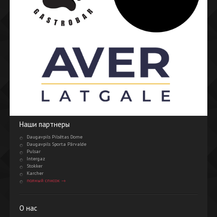
Наши партнеры
Daugavpils Pilsētas Dome
Daugavpils Sporta Pārvalde
Pulsar
Intergaz
Stokker
Karcher
полный список →
О нас