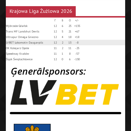
Krajowa Liga Żużlowa 2026
Г
Б
О
+/-
Wybrzeże Gdańsk
12
6
25
+135
Trans MF Landshut Devils
12
5
21
+67
Ultrapur Omega Gniezno
12
4
18
+18
LVBET Lokomotiv Daugavpils
12
2
13
-8
OK Kolejarz Opole
11
2
11
-25
Speedway Kraków
11
1
8
-57
Śląsk Świętochłowice
12
0
6
-130