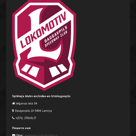
Spīdveja klubs en/index-en.htmlugavpils
Jelgavas iela 54
Daugavpils, LV-5404, Latvija
+(371) 27014127
Пишите нам
Офис:
speedway-loko@inbox.lv