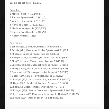
16. Tomasz Schmidt - 4 (3,1,d2)
Orzel Lodz:
1. Marek Hucko - 4 (1,2,1*,0,-,d3)
2. Tomasz Zywertowski - 2 (0,1*,-,0,1)
3. Wojciech Zurawski - 2 (1*,0,-,0,1)
4. Henning Bager - 13 (2,2,3,3,2,1)
5. Mathias Kroeger - 16 (3,3,2,3,3,2)
6. Bartosz Kwiatkowski - 2 (0,0,2*,0)
7. Marcin Kozdras - 1 (1,0)
Ход гонки:
1. Schmidt (63,0), Wallner, Kozdras, Kwatkowski 5:1
2. Sekula (62,1), Pawliczek, Hucko, Zywertowski 5:1 (10:2)
3. Flis (62,8), Bager, Zurawski, Rembas 3:3 (13:5)
4. Kroeger (61,9), Czechowicz, Wallner, Kozdras 3:3 (16:8)
5. Flis (63,1), Hucko, Zywertowski, Rembas 3:3 (19:11)
6. Czechowicz (62,6), Bager, Schmidt, Zurawski 4:2 (23:13)
7. Kroeger (62,1), Sekula, Pawliczek, Zurawski 3:3 (26:16)
8. Czechowicz (62,9), Kroeger, Hucko, Kasperek 3:3 (29:19)
9. Bager (63,0), Sekula, Pawliczek, Hucko 3:3 (32:22)
10. Kroeger (62,7), Kwiatkowski, Flis, Schmidt d2 1:5 (33:27)
11. Bager (62,7), Pawliczek, Wallner, Zurawski 3:3 (36:30)
12. Flis (62,9), Bager, Rembas, Kwiatkowski 4:2 (40:32)
13. Kroeger (62,4), Sekula, Czechowicz, Zywertowski 3:3 (43:35)
14. Czechowicz (63,1), Pawliczek, Zywertowski, Hucko d3 5:1 (48:36)
15. Sekula (62,9), Kroeger, Bager, Flis d/st 3:3 (51:39)