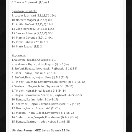
6. Tomasz Chyzewski (1,0,-,-) 1
Speedway Miszkolc:
9. Laszlo Szatmari (3,3,1,3,2*) 12+1
10. Norbert Magosi (d,2*,3,3) 8+1
11. Attila Stefani (3,3,2*,-,3) 11+1
12. Zsolt Bencze (2*,2*,3,3,3) 13+2
13. Sandor Tihanyi (2,3,3,2*) 10+1
14. Martin Gavenda (3,2*,-,1) 6+1
15. Jozsef Tabaka (2*,1,0) 3+1
16. Mate Szegedi (1,1) 2
Ход гонки:
1. Gavenda, Tabaka, Chyzewski 5-1
2. Szatmari, Hejral, Mroz, Magosi (d) 3-3 (8-4)
3. Stefani, Bencze, Kowalewski, Rajkowski 5-1 (13-5)
4. Jader, Tihanyi, Tabaka 3-3 (16-8)
5. Stefani, Bencze, Hejral, Mroz (d) 5-1 (21-9)
6. Tihanyi, Gavenda, Kowalewski, Rajkowski (d) 5-1 (26-10)
7. Szatmari, Magosi, Jader, Chyzewski 5-1 (31-11)
8. Tihanyi, Hejral, Mroz, Tabaka 3-3 (34-14)
9. Magosi, Kowalewski, Szatmari, Rajkowski 4-2 (38-16)
10. Bencze, Stefani, Jader 5-1 (43-17)
11. Szatmari, Hejral, Gavenda, Kowalewski 4-2 (47-19)
12. Bencze, Hejral, Szegedi 4-2 (51-21)
13. Magosi, Tihanyi, Jader, Kowalewski 5-1 (56-22)
14. Stefani, Jader, Szegedi, Kowalewski (d) 4-2 (60-24)
15. Bencze, Szatmari, Jader, Hejral 5-1 (65-25)
Ukraina Rowne - GKZ Lotos Gdansk 33:56