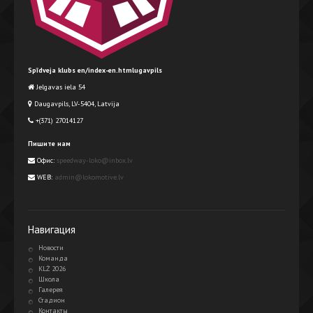
Spīdveja klubs en/index-en.htmlugavpils
Jelgavas iela 54
Daugavpils, LV-5404, Latvija
+(371) 27014127
Пишите нам
Офис:
speedway-loko@inbox.lv
WEB:
admin@lokomotive.lv
Навигация
Новости
Команда
KLŻ 2026
Школа
Галерея
Стадион
Контакты