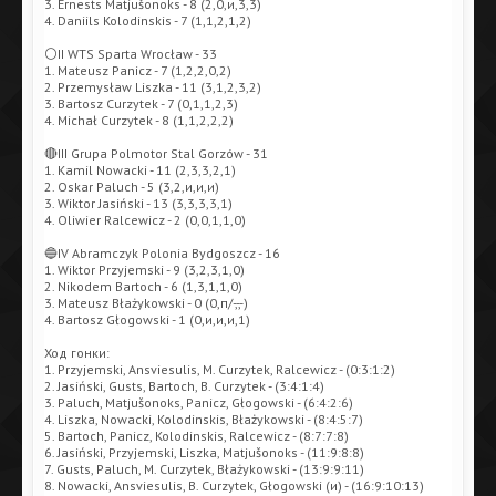
3. Ernests Matjušonoks - 8 (2,0,и,3,3)
4. Daniils Kolodinskis - 7 (1,1,2,1,2)
⚪️II WTS Sparta Wrocław - 33
1. Mateusz Panicz - 7 (1,2,2,0,2)
2. Przemysław Liszka - 11 (3,1,2,3,2)
3. Bartosz Curzytek - 7 (0,1,1,2,3)
4. Michał Curzytek - 8 (1,1,2,2,2)
🔴III Grupa Polmotor Stal Gorzów - 31
1. Kamil Nowacki - 11 (2,3,3,2,1)
2. Oskar Paluch - 5 (3,2,и,и,и)
3. Wiktor Jasiński - 13 (3,3,3,3,1)
4. Oliwier Ralcewicz - 2 (0,0,1,1,0)
🔵IV Abramczyk Polonia Bydgoszcz - 16
1. Wiktor Przyjemski - 9 (3,2,3,1,0)
2. Nikodem Bartoch - 6 (1,3,1,1,0)
3. Mateusz Błażykowski - 0 (0,п/-,-,-)
4. Bartosz Głogowski - 1 (0,и,и,и,1)
Ход гонки:
1. Przyjemski, Ansviesulis, M. Curzytek, Ralcewicz - (0:3:1:2)
2. Jasiński, Gusts, Bartoch, B. Curzytek - (3:4:1:4)
3. Paluch, Matjušonoks, Panicz, Głogowski - (6:4:2:6)
4. Liszka, Nowacki, Kolodinskis, Błażykowski - (8:4:5:7)
5. Bartoch, Panicz, Kolodinskis, Ralcewicz - (8:7:7:8)
6. Jasiński, Przyjemski, Liszka, Matjušonoks - (11:9:8:8)
7. Gusts, Paluch, M. Curzytek, Błażykowski - (13:9:9:11)
8. Nowacki, Ansviesulis, B. Curzytek, Głogowski (и) - (16:9:10:13)