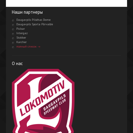
Наши партнеры
Daugavpils Pilsētas Dome
Daugavpils Sporta Pārvalde
Pulsar
Intergaz
Stokker
Karcher
полный список →
О нас