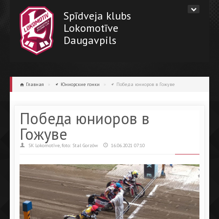
Spīdveja klubs
Lokomotīve
Daugavpils
Главная
»
Юниорские гонки
»
Победа юниоров в Гожуве
Победа юниоров в
Гожуве
SK Lokomotīve, foto: Stal Gorzów
16.06.2021 07:10