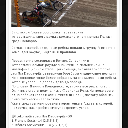
В польском Гожуве состоялась первая гонка
четвертьфинального раунда командного чемпионата Польши
среди юниоров.
Согласно жеребьевке, наши ребята попали в группу IV вместо с
командам Гожуве, Быдгощи и Вроцлава.
Первая гонка состоялась в Гожуве. Соперники в
четвертьфинальном раунде значительно сильнее чем на
квалификационном этапе. Три команды, включая Lokomotīve
Jaunība Daugavpils развернули борьбу за лидирующие позиции.
Но в концовке гонке более собранными оказались наши ребята,
которые уверенно довели дело до победы.
По словам Даниила Колодинского, в гонке все решал старт.
Отличные старты получались у Франциса Густа. На треке всего
одна рабочая колея и очень тяжелый шприц, поэтому обгонять
было фатически невозможно.
Уже в среду запланирована вторая гонка в Гожуве, в которой,
надеемся, наши ребята смогут закрепить успех.
🟡I Lokomotīve Jaunība Daugavpils - 39
1. Francis Gusts - 14 (2,3,3,3,3)
2. Ričards Ansviesulis - 10 (2,2,1,2,3)