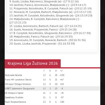
9. Gusts, Liszka, Ralcewicz, Głogowski (и) - (17:9:12:16)
10. Jasiński, Panicz, Ansviesulis, Błażykowski (-) - (20:9:14:17)
11. Przyjemski, Kolodinskis, B. Curzytek, Paluch (и) - (20:12:15:19)
12. Nowacki, M. Curzytek, Bartoch, Matjušonoks (и) - (23:13:17:19)
13. Jasiński, M. Curzytek, Kolodinskis, Głogowski (и) - (26:13:19:20)
14. Matjušonoks, B. Curzytek, Ralcewicz, Błażykowski (-) -
(27:13:21:23)
15. Liszka, Ansviesulis, Bartoch, Paluch (и) - (27:14:24:25)
16. Gusts, Nowacki, Przyjemski, Panicz - (29:15:24:28)
17. B. Curzytek, Kolodinskis, Głogowski, Ralcewicz - (29:16:27:30)
18. Matjušonoks, Panicz, Paluch (и) - (29:16:29:33)
19. Ansviesulis, M. Curzytek, Nowacki, Bartoch - (30:16:31:36)
20. Gusts, Liszka, Jasiński, Przyjemski - (31:16:33:39)
Krajowa Liga Żużlowa 2026
Г
Б
О
+/-
Wybrzeże Gdańsk
12
6
25
+135
Trans MF Landshut Devils
12
5
21
+67
Ultrapur Omega Gniezno
12
4
18
+18
LVBET Lokomotiv Daugavpils
12
2
13
-8
OK Kolejarz Opole
11
2
11
-25
Speedway Kraków
11
1
8
-57
Śląsk Świętochłowice
12
0
6
-130