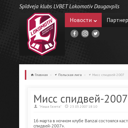
Spīdveja klubs LVBET Lokomotiv Daugavpils
Новости
Партне
Главная
»
Польская лига
»
Мисс спидвей-2007
Мисс спидвей-2007
"Наша Газета"
23.03.2007 18:10
16 марта в ночном клубе Banzai состоялся кас
спидвей-2007».