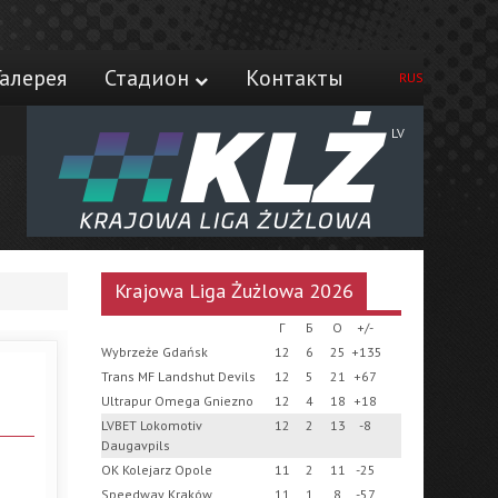
Галерея
Стадион
Контакты
RUS
LV
Krajowa Liga Żużlowa 2026
Г
Б
О
+/-
Wybrzeże Gdańsk
12
6
25
+135
Trans MF Landshut Devils
12
5
21
+67
Ultrapur Omega Gniezno
12
4
18
+18
LVBET Lokomotiv
12
2
13
-8
Daugavpils
OK Kolejarz Opole
11
2
11
-25
Speedway Kraków
11
1
8
-57