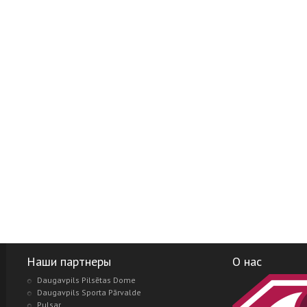
Наши партнеры
О нас
Daugavpils Pilsētas Dome
Daugavpils Sporta Pārvalde
Pulsar