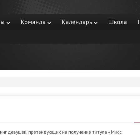
ры
Команда
Календарь
Школа
тинг девушек, претендующих на получение титула «Мисс