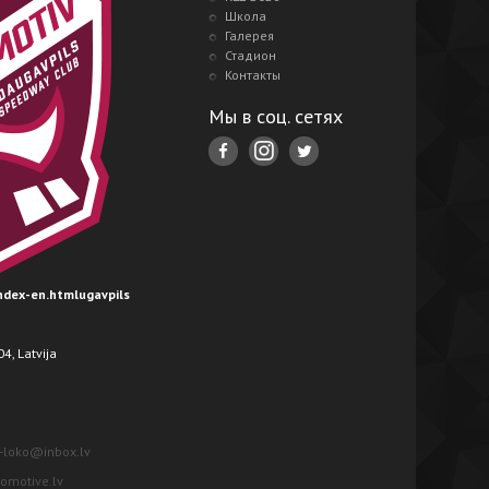
Школа
Галерея
Стадион
Контакты
Мы в соц. сетях
index-en.htmlugavpils
4, Latvija
-loko@inbox.lv
motive.lv