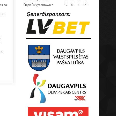
ся за
Śląsk Świętochłowice
12
0
6
-130
prix
с
!
ом