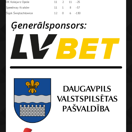
OK Kolejarz Opole
11
2
11
-25
Speedway Kraków
11
1
8
-57
Śląsk Świętochłowice
12
0
6
-130