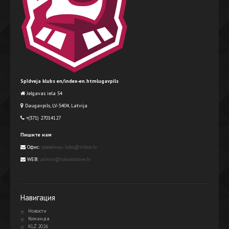
Spīdveja klubs en/index-en.htmlugavpils
Jelgavas iela 54
Daugavpils, LV-5404, Latvija
+(371) 27014127
Пишите нам
Офис:
speedway-loko@inbox.lv
WEB:
admin@lokomotive.lv
Навигация
Новости
Команда
KLŻ 2026