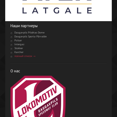
Наши партнеры
Daugavpils Pilsētas Dome
Daugavpils Sporta Pārvalde
Pulsar
Intergaz
Stokker
Karcher
полный список →
О нас