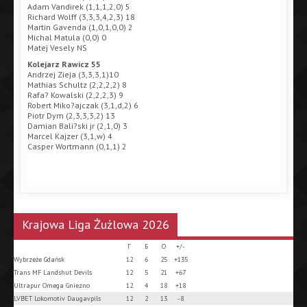
Adam Vandirek (1,1,1,2,0) 5
Richard Wolff (3,3,3,4,2,3) 18
Martin Gavenda (1,0,1,0,0) 2
Michal Matula (0,0) 0
Matej Vesely NS
Kolejarz Rawicz 55
Andrzej Zieja (3,3,3,1)10
Mathias Schultz (2,2,2,2) 8
Rafa? Kowalski (2,2,2,3) 9
Robert Miko?ajczak (3,1,d,2) 6
Piotr Dym (2,3,3,3,2) 13
Damian Bali?ski jr (2,1,0) 3
Marcel Kajzer (3,1,w) 4
Casper Wortmann (0,1,1) 2
Krajowa Liga Żużlowa 2026
Г
Б
О
+/-
Wybrzeże Gdańsk
12
6
25
+135
Trans MF Landshut Devils
12
5
21
+67
Ultrapur Omega Gniezno
12
4
18
+18
LVBET Lokomotiv Daugavpils
12
2
13
-8