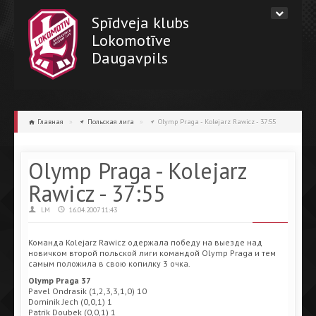
Spīdveja klubs
Lokomotīve
Daugavpils
Главная
»
Польская лига
»
Olymp Praga - Kolejarz Rawicz - 37:55
Olymp Praga - Kolejarz
Rawicz - 37:55
LM
16.04.2007 11:43
Команда Kolejarz Rawicz одержала победу на выезде над
новичком второй польской лиги командой Olymp Praga и тем
самым положила в свою копилку 3 очка.
Olymp Praga 37
Pavel Ondrasik (1,2,3,3,1,0) 10
Dominik Jech (0,0,1) 1
Patrik Doubek (0,0,1) 1