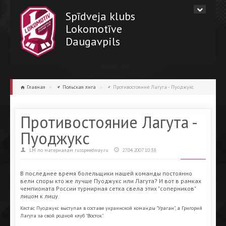
Spīdveja klubs
Lokomotīve
Daugavpils
Главная
»
Польская лига
»
Противостояние Лагута - Пуоджукс
Противостояние Лагута -
Пуоджукс
LM по материалам russpeedway.ru
27.04.2007 10:38
В последнее время болельщики нашей команды постоянно
вели споры кто же лучше Пуоджукс или Лагута? И вот в рамках
чемпионата России турнирная сетка свела этих "соперников"
лицом к лицу.
Кястас Пуоджукс выступал в составе украинской команды "Ураган", а Григорий
Лагута за свой родной клуб "Восток".