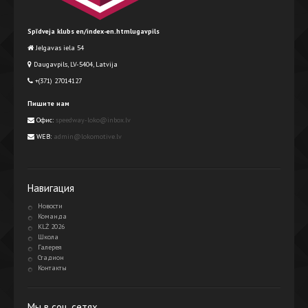
Spīdveja klubs en/index-en.htmlugavpils
Jelgavas iela 54
Daugavpils, LV-5404, Latvija
+(371) 27014127
Пишите нам
Офис:
speedway-loko@inbox.lv
WEB:
admin@lokomotive.lv
Навигация
Новости
Команда
KLŻ 2026
Школа
Галерея
Стадион
Контакты
Мы в соц. сетях