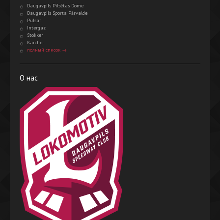
Daugavpils Pilsētas Dome
Daugavpils Sporta Pārvalde
Pulsar
Intergaz
Stokker
Karcher
полный список →
О нас