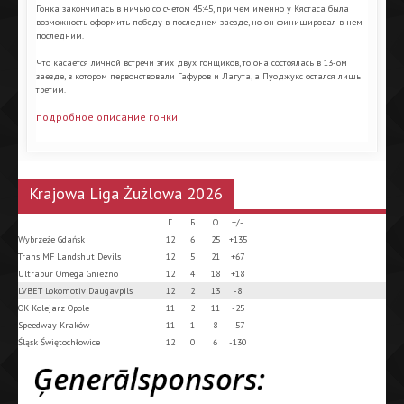
Гонка закончилась в ничью со счетом 45:45, при чем именно у Кястаса была
возможность оформить победу в последнем заезде, но он финишировал в нем
последним.
Что касается личной встречи этих двух гонщиков, то она состоялась в 13-ом
заезде, в котором первонствовали Гафуров и Лагута, а Пуоджукс остался лишь
третим.
подробное описание гонки
Krajowa Liga Żużlowa 2026
Г
Б
О
+/-
Wybrzeże Gdańsk
12
6
25
+135
Trans MF Landshut Devils
12
5
21
+67
Ultrapur Omega Gniezno
12
4
18
+18
LVBET Lokomotiv Daugavpils
12
2
13
-8
OK Kolejarz Opole
11
2
11
-25
Speedway Kraków
11
1
8
-57
Śląsk Świętochłowice
12
0
6
-130