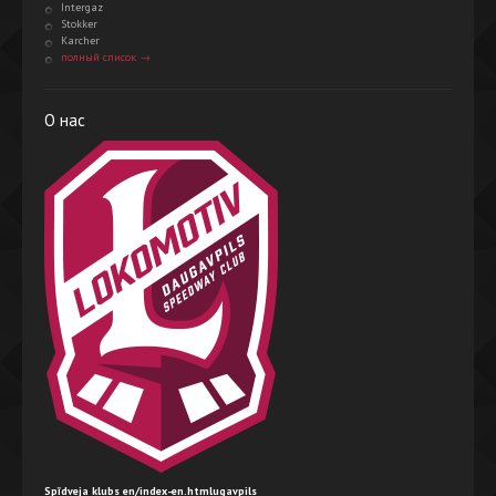
Intergaz
Stokker
Karcher
полный список →
О нас
Spīdveja klubs en/index-en.htmlugavpils