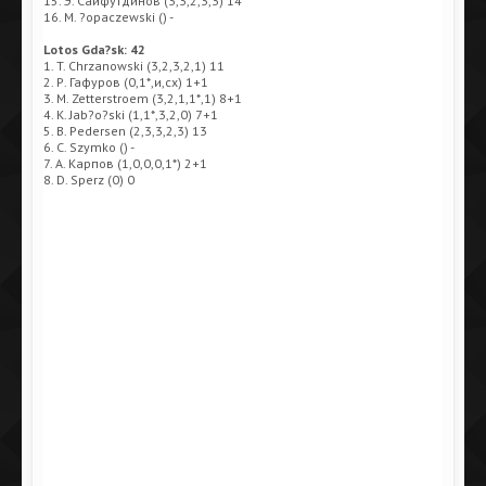
15. Э. Сайфутдинов (3,3,2,3,3) 14
16. M. ?opaczewski () -
Lotos Gda?sk: 42
1. T. Chrzanowski (3,2,3,2,1) 11
2. Р. Гафуров (0,1*,и,сх) 1+1
3. M. Zetterstroem (3,2,1,1*,1) 8+1
4. K. Jab?o?ski (1,1*,3,2,0) 7+1
5. B. Pedersen (2,3,3,2,3) 13
6. C. Szymko () -
7. A. Карпов (1,0,0,0,1*) 2+1
8. D. Sperz (0) 0