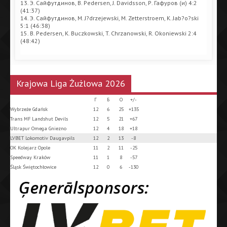
13. Э. Сайфутдинов, B. Pedersen, J. Davidsson, Р. Гафуров (и) 4:2
(41:37)
14. Э. Сайфутдинов, M. J?drzejewski, M. Zetterstroem, K. Jab?o?ski
5:1 (46:38)
15. B. Pedersen, K. Buczkowski, T. Chrzanowski, R. Okoniewski 2:4
(48:42)
Krajowa Liga Żużlowa 2026
Г
Б
О
+/-
Wybrzeże Gdańsk
12
6
25
+135
Trans MF Landshut Devils
12
5
21
+67
Ultrapur Omega Gniezno
12
4
18
+18
LVBET Lokomotiv Daugavpils
12
2
13
-8
OK Kolejarz Opole
11
2
11
-25
Speedway Kraków
11
1
8
-57
Śląsk Świętochłowice
12
0
6
-130