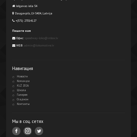
Jelgavas iela 54
Daugavpils, LV-5404, Latvija
+(371) 27014127
Пишите нам
Офис:
speedway-loko@inbox.lv
WEB:
admin@lokomotive.lv
Навигация
Новости
Команда
KLŻ 2026
Школа
Галерея
Стадион
Контакты
Мы в соц. сетях