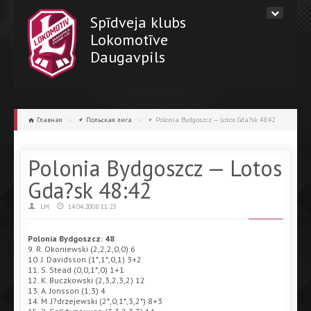
Spīdveja klubs
Lokomotīve
Daugavpils
Главная
»
Польская лига
»
Polonia Bydgoszcz — Lotos Gda?sk 48:42
Polonia Bydgoszcz — Lotos
Gda?sk 48:42
LM
14.04.2008 11:23
Polonia Bydgoszcz: 48
9. R. Okoniewski (2,2,2,0,0) 6
10. J. Davidsson (1*,1*,0,1) 3+2
11. S. Stead (0,0,1*,0) 1+1
12. K. Buczkowski (2,3,2,3,2) 12
13. A. Jonsson (1,3) 4
14. M. J?drzejewski (2*,0,1*,3,2*) 8+3