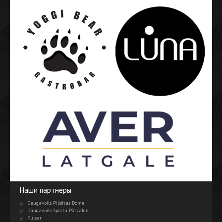
Наши партнеры
Daugavpils Pilsētas Dome
Daugavpils Sporta Pārvalde
Pulsar