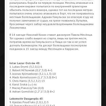
разыгралась борьба за первую позиции. Месёнц атаковал и в
последнем вираже попытался по внутренней траектории
объехать польского юниора, однако тот на последних метрах
попытался очень опасно атаковать в борт, что не понравилось
местным болельщикам. Адриан Гомульски за опасную езду не
получил замечания от судьи, на треке появились бутылки,
бросаемые через забор неудовлетворёнными болельщиками
Локомотива.
В 14 заезде Николай Кокин ставит джокером Павла Месёнца.
Тот однако слабо вышел из старта, лишь на третем месте,
потратив время на Гомульского и Пища он так и не успел
догнать Килмакорпи. На десерт болельщики посмотрели
поединок в 15 заезд между Месёнцем и Харрисом.
Intar Lazur Ostrów 49:
1. Lukas Dryml (3,2,0,1) 6
2. Robert Mi?kowiak (0,1*,3,0) 4+1
3. Joonas Kylmaekorpi (3,2,1,1,3) 10
4. Mads Korneliussen (1,1*,3,3,0) 8+1
5. Chris Harris (3,3,2,3,2) 13
6. Karol Sroka (-,-,-,-) ns
7. Maciej Piaszczy?ski (0,0)
8. Adrian Gomólski (2,2*,1*,3,0) 8+2
Lokomotiv Daugavpils 43:
9. Kjastas Poud?uks (2,0,1,2) 5
10. Tomasz Piszcz (1*,d,2,1*,1*) 5+3