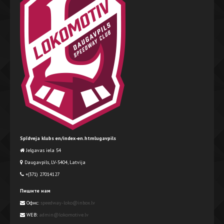
Spīdveja klubs en/index-en.htmlugavpils
Jelgavas iela 54
Daugavpils, LV-5404, Latvija
+(371) 27014127
Пишите нам
Офис:
speedway-loko@inbox.lv
WEB:
admin@lokomotive.lv