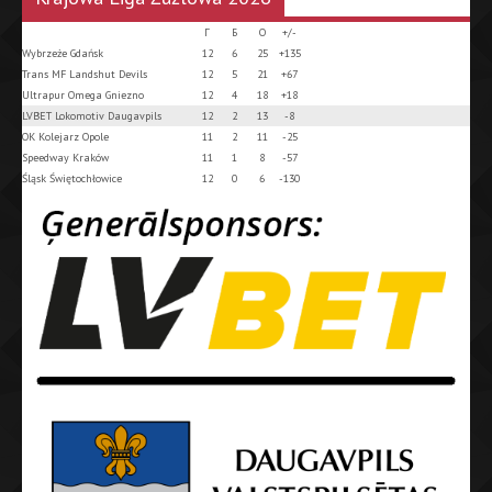
Г
Б
О
+/-
Wybrzeże Gdańsk
12
6
25
+135
Trans MF Landshut Devils
12
5
21
+67
Ultrapur Omega Gniezno
12
4
18
+18
LVBET Lokomotiv Daugavpils
12
2
13
-8
OK Kolejarz Opole
11
2
11
-25
Speedway Kraków
11
1
8
-57
Śląsk Świętochłowice
12
0
6
-130