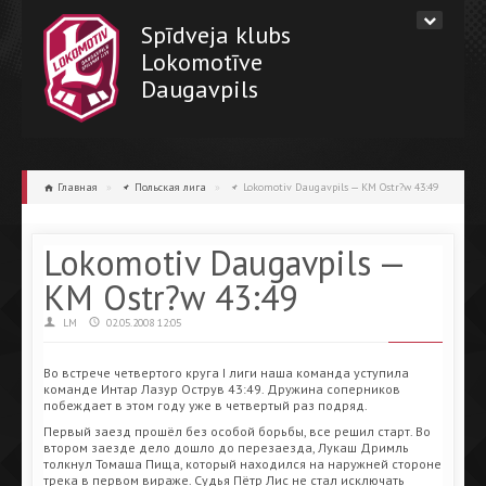
Spīdveja klubs
Lokomotīve
Daugavpils
Главная
»
Польская лига
»
Lokomotiv Daugavpils — KM Ostr?w 43:49
Lokomotiv Daugavpils —
KM Ostr?w 43:49
LM
02.05.2008 12:05
Во встрече четвертого круга I лиги наша команда уступила
команде Интар Лазур Острув 43:49. Дружина соперников
побеждает в этом году уже в четвертый раз подряд.
Первый заезд прошёл без особой борьбы, все решил старт. Во
втором заезде дело дошло до перезаезда, Лукаш Дримль
толкнул Томаша Пища, который находился на наружней стороне
трека в первом вираже. Судья Пётр Лис не стал исключать