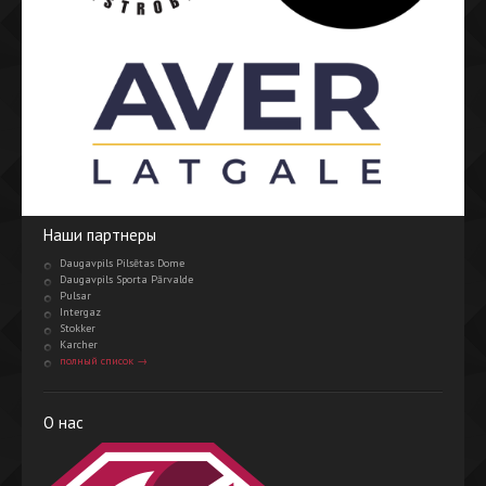
Наши партнеры
Daugavpils Pilsētas Dome
Daugavpils Sporta Pārvalde
Pulsar
Intergaz
Stokker
Karcher
полный список →
О нас