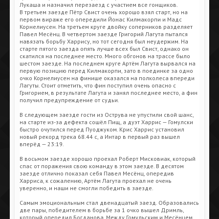
Лукаша и назначил перезаезд с участием все гонщиков.
В третьем заезде Пётр Свист очень хорошо взял старт, но на
первом вираже его опередили Йонас Килмакорпи и Мадс
Корнелиусен. На третьем круге двойку соперников разделяет
Павел Месёнц. В четвертом заезде Григорий Лагута пытался
навязать борьбу Харрису, но тот сегодня был неудержим. На
старте пятого заезда опять лучше всех был Свист, однако он
скатился на последнее место. Много обгонов на трассе было
шестом заезде. На последнем круге Артём Лагута вырвался на
первую позицию перед Килмакорпи, зато в поединке за одно
очко Корнелиусен на финише оказался на полколеса впереди
Лагуты. Стоит отметить, что фин поступил очень опасно с
Григорием, в результате Лагута и занял последнее место, а фин
получил предупреждение от судьи.
В следующем заезде гости из Острува не упустили свой шанс,
на старте из-за дефекта сошёл Пищ, а дуэт Харрис — Гомулски
быстро очутился перед Пуоджуком. Крис Харрис установил
новый рекорд трека 68.44 с, а Интар в первый раз вышел
вперёд — 23:19.
В восьмом заезде хорошо проехал Роберт Мисковиак, который
спас от поражения свою команду в этом заезде. В десятом
заезде отлично показал себя Павел Месёнц, опередив
Харриса, к сожалению, Артём Лагута проехал не очень
уверенно, и наши не смогли победить в заезде.
Самым эмоциональным стал двенадцатый заезд. Образовались
две пары, победителем в борьбе за 1 очко вышел Дримль,
который опередил Богданова. Между Гомульским и Месёнцем