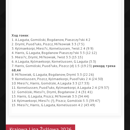
Ход гонки:
1. A.Laguta, Gomólski, Bogdanow, Piaszczy?ski 4:2
2. Dryml, Puod?uks, Piszcz, Mi?kowiak 3:3 (7:5)
3. Kylmaekorpi, Miesi?c, Korneliussen, ?wist 2:4 (9:9)
4. Harris, G.Laguta, Bogdanow Piaszczy?ski 3:3 (12:12)
5. Miesi?c, Dryml, Mi?kowiak, ?wist 3:3 (15:15)
6. A.Laguta, Kylmaekorpi, Korneliussen, G.Laguta (3:3)
7. Harris, Gomólski, Puod?uks, Piszcz (d) 1:5 (19:23)
рекорд трека
68,44
8. Mi?kowiak, G.Laguta, Bogdanow, Dryml 3:3 (22:26)
9. Korneliussen, Piszcz, Kylmaekorpi, Puod?uks 2:4 (24:30)
10. Miesi?c, Harris, Gomólski, A.Laguta 3:3 (27:33)
11. Korneliussen, Puod?uks, Kylmaekorpi, A.Laguta 2:4 (29:37)
12. Gomólski, Miesi?c, Dryml, Bogdanow 2:4 (31:41)
13. Harris, G.Laguta, Piszcz, Mi?kowiak 3:3 (34:44)
14. Kylmaekorpi, Miesi?c (!), Piszcz, Gomólski 5:3 (39:47)
15. Miesi?c, Harris, G.Laguta, Korneliussen 4:2 (43:49)
Krajowa Liga Żużlowa 2026