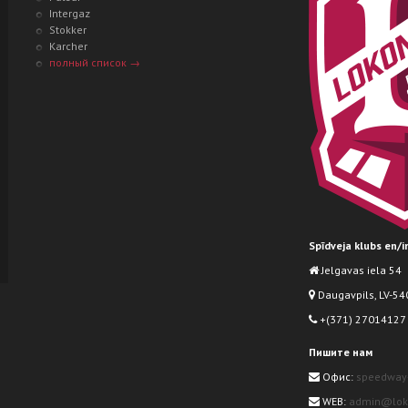
Intergaz
Stokker
Karcher
полный список →
Spīdveja klubs en/
Jelgavas iela 54
Daugavpils, LV-540
+(371) 27014127
Пишите нам
Офис:
speedway
WEB:
admin@loko