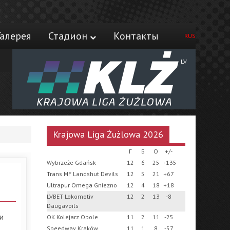
Галерея
Стадион
Контакты
RUS
LV
Krajowa Liga Żużlowa 2026
Г
Б
О
+/-
Wybrzeże Gdańsk
12
6
25
+135
Trans MF Landshut Devils
12
5
21
+67
Ultrapur Omega Gniezno
12
4
18
+18
LVBET Lokomotiv
12
2
13
-8
Daugavpils
и
OK Kolejarz Opole
11
2
11
-25
Speedway Kraków
11
1
8
-57