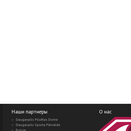
Наши партнеры
О нас
Daugavpils Pilsētas Dome
Daugavpils Sporta Pārvalde
Pulsar