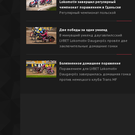
Lokomotiv завершил регулярный
чемпионат поражением в Гданьске
Регулярный чемпионат польской
Национальной лиги для LVBET Lokomotiv
Daugavpils завершился выездной гонкой
против лидера сезона - Wybrzeże Gdańsk.
Две победы за один уикенд
На треке в Гданьске хозяева с первых
В минувший уикенд даугавпилсский
заездов захватили инициативу и
LVBET Lokomotiv Daugavpils провёл две
одержали победу со счётом 54:36.
заключительные домашние гонки
регулярного чемпионата польской
Национальной лиги спидвея. На
домашнем треке наша команда сначала
Болезненное домашнее поражение
в невероятно напряжённой борьбе
Поражением для LVBET Lokomotiv
вырвала победу у OK Kolejarz Opole -
Daugavpils завершилась домашняя гонка
46:44, а на следующий день уверенно
против немецкого клуба Trans MF
разобралась со Śląsk Świętochłowice -
Landshut Devils.
62:26.