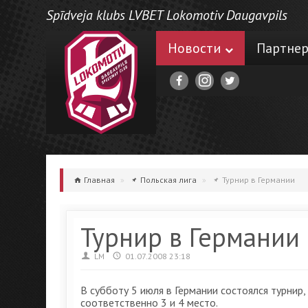
Spīdveja klubs LVBET Lokomotiv Daugavpils
Новости
Партне
Главная
»
Польская лига
»
Турнир в Германии
Турнир в Германии
LM
01.07.2008 23:18
В субботу 5 июля в Германии состоялся турнир
соответственно 3 и 4 место.