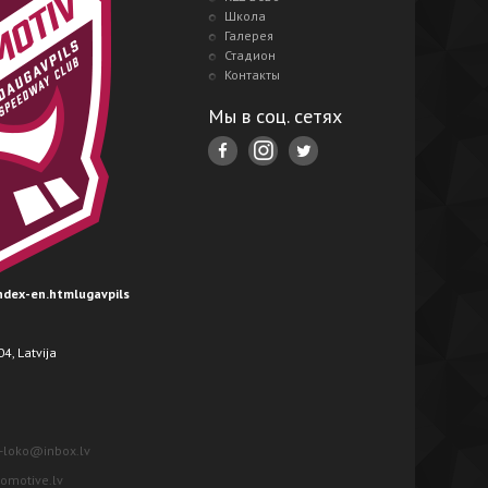
Школа
Галерея
Стадион
Контакты
Мы в соц. сетях
index-en.htmlugavpils
4, Latvija
-loko@inbox.lv
motive.lv