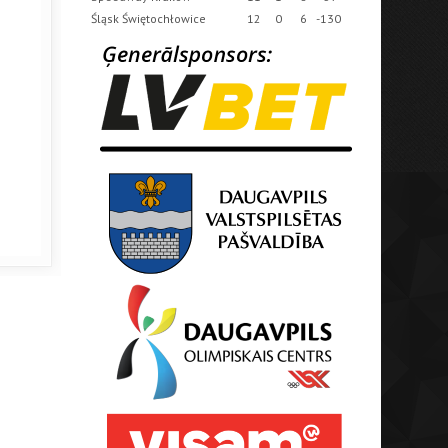
Śląsk Świętochłowice
12
0
6
-130