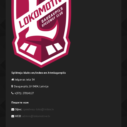
Spīdveja klubs en/index-en.htmlugavpils
Jelgavas iela 54
Daugavpils, LV-5404, Latvija
+(371) 27014127
Пишите нам
Офис:
speedway-loko@inbox.lv
WEB:
admin@lokomotive.lv