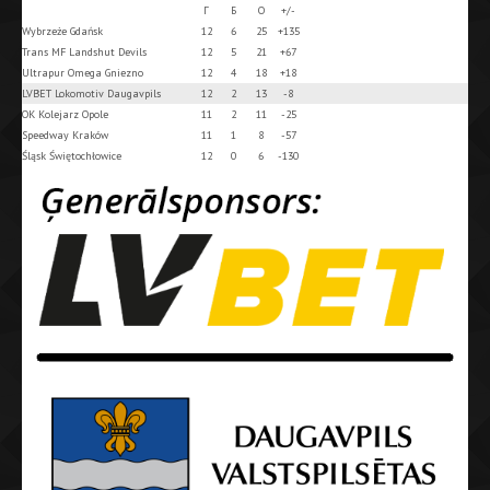
Г
Б
О
+/-
Wybrzeże Gdańsk
12
6
25
+135
Trans MF Landshut Devils
12
5
21
+67
Ultrapur Omega Gniezno
12
4
18
+18
LVBET Lokomotiv Daugavpils
12
2
13
-8
OK Kolejarz Opole
11
2
11
-25
Speedway Kraków
11
1
8
-57
Śląsk Świętochłowice
12
0
6
-130