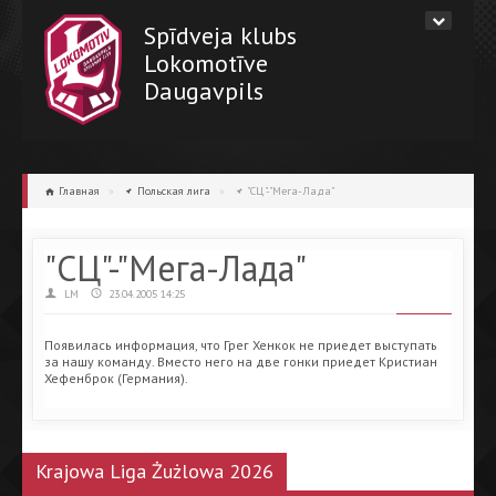
Spīdveja klubs
Lokomotīve
Daugavpils
Главная
»
Польская лига
»
"СЦ"-"Мега-Лада"
"СЦ"-"Мега-Лада"
LM
23.04.2005 14:25
Появилась информация, что Грег Хенкок не приедет выступать
за нашу команду. Вместо него на две гонки приедет Кристиан
Хефенброк (Германия).
Krajowa Liga Żużlowa 2026