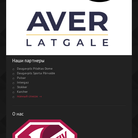
Наши партнеры
Daugavpils Pilsētas Dome
Daugavpils Sporta Pārvalde
Pulsar
Intergaz
Stokker
Karcher
полный список →
О нас