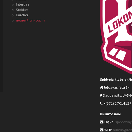
Intergaz
Stokker
Karcher
полный список →
Spīdveja klubs en/
Jelgavas iela 54
Daugavpils, LV-540
+(371) 27014127
Пишите нам
Офис:
speedway
WEB:
admin@loko