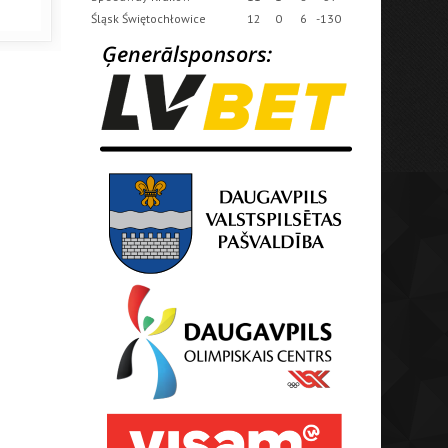
Śląsk Świętochłowice
12
0
6
-130