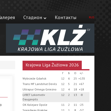
Галерея
Стадион
Контакты
RUS
LV
Krajowa Liga Żużlowa 2026
Г
Б
О
+/-
Wybrzeże Gdańsk
12
6
25
+135
Trans MF Landshut Devils
12
5
21
+67
Ultrapur Omega Gniezno
12
4
18
+18
LVBET Lokomotiv
12
2
13
-8
Daugavpils
ю
OK Kolejarz Opole
11
2
11
-25
Speedway Kraków
11
1
8
-57