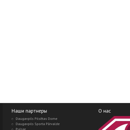
Наши партнеры
О нас
Daugavpils Pilsētas Dome
Daugavpils Sporta Pārvalde
Pulsar