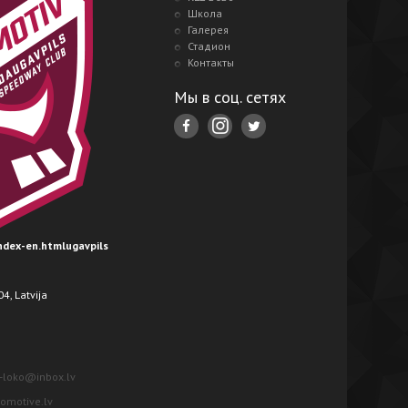
Школа
Галерея
Стадион
Контакты
Мы в соц. сетях
index-en.htmlugavpils
4, Latvija
-loko@inbox.lv
motive.lv