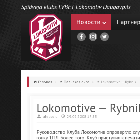
Spīdveja klubs LVBET Lokomotiv Daugavpils
Новости
Партне
Главная
»
Польская лига
»
Lokomotive — Rybnik
Lokomotive — Rybni
alecsoid
29.09.2008 17:53
Руководство Клуба Локомотив опровергло слу
гонку 1ПЛ. Более того, Клуб приступил к печат