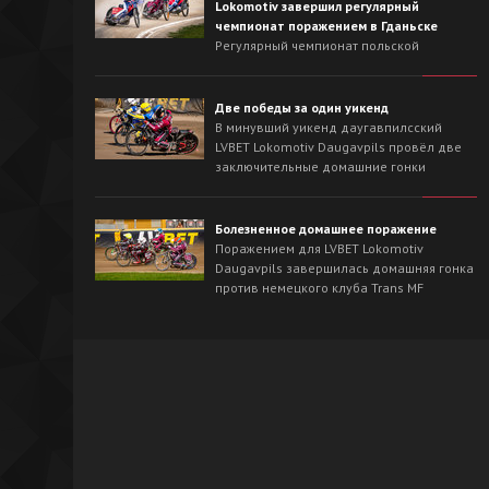
Lokomotiv завершил регулярный
чемпионат поражением в Гданьске
Регулярный чемпионат польской
Национальной лиги для LVBET Lokomotiv
Daugavpils завершился выездной гонкой
против лидера сезона - Wybrzeże Gdańsk.
Две победы за один уикенд
На треке в Гданьске хозяева с первых
В минувший уикенд даугавпилсский
заездов захватили инициативу и
LVBET Lokomotiv Daugavpils провёл две
одержали победу со счётом 54:36.
заключительные домашние гонки
регулярного чемпионата польской
Национальной лиги спидвея. На
домашнем треке наша команда сначала
Болезненное домашнее поражение
в невероятно напряжённой борьбе
Поражением для LVBET Lokomotiv
вырвала победу у OK Kolejarz Opole -
Daugavpils завершилась домашняя гонка
46:44, а на следующий день уверенно
против немецкого клуба Trans MF
разобралась со Śląsk Świętochłowice -
Landshut Devils.
62:26.