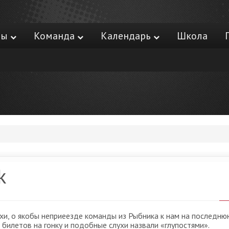
ры
Команда
Календарь
Школа
k
хи, о якобы неприеезде команды из Рыбника к нам на последню
и билетов на гонку и подобные слухи назвали «глупостями».