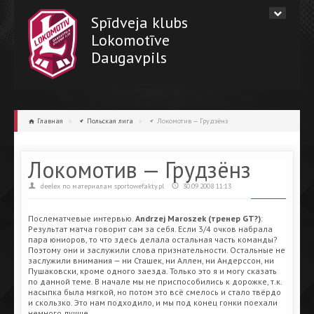
Spīdveja klubs
Lokomotīve
Daugavpils
Главная
»
Польская лига
»
Локомотив — Грудзёнз
Локомотив — Грудзёнз
deelex по материалам sportowefakty.pl
30.09.2008 11:13
Послематчевые интервью.
Andrzej Maroszek (тренер GT?)
:
Результат матча говорит сам за себя. Если 3/4 очков набрала
пара юниоров, то что здесь делала остальная часть команды?
Поэтому они и заслужили слова признательности. Остальные не
заслужили внимания — ни Сташек, ни Аллен, ни Андерссон, ни
Пушаковски, кроме одного заезда. Только это я и могу сказать
по данной теме. В начале мы не приспособились к дорожке, т.к.
насыпка была мягкой, но потом это всё смелось и стало твёрдо
и скользко. Это нам подходило, и мы под конец гонки поехали
немного лучше.