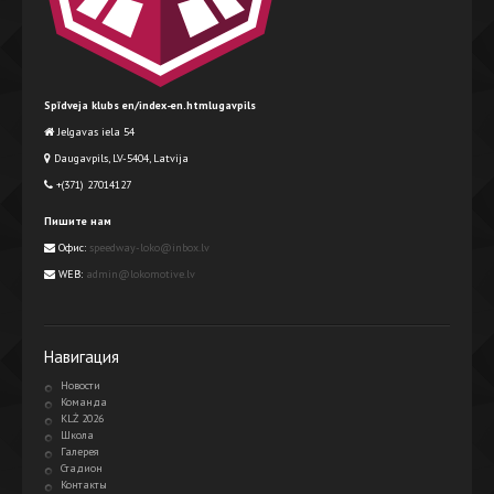
Spīdveja klubs en/index-en.htmlugavpils
Jelgavas iela 54
Daugavpils, LV-5404, Latvija
+(371) 27014127
Пишите нам
Офис:
speedway-loko@inbox.lv
WEB:
admin@lokomotive.lv
Навигация
Новости
Команда
KLŻ 2026
Школа
Галерея
Стадион
Контакты