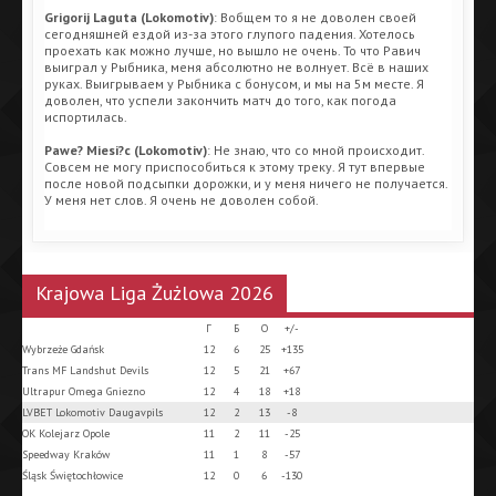
Grigorij Laguta (Lokomotiv)
: Вобщем то я не доволен своей
сегодняшней ездой из-за этого глупого падения. Хотелось
проехать как можно лучше, но вышло не очень. То что Равич
выиграл у Рыбника, меня абсолютно не волнует. Всё в наших
руках. Выигрываем у Рыбника с бонусом, и мы на 5м месте. Я
доволен, что успели закончить матч до того, как погода
испортилась.
Pawe? Miesi?c (Lokomotiv)
: Не знаю, что со мной происходит.
Совсем не могу приспособиться к этому треку. Я тут впервые
после новой подсыпки дорожки, и у меня ничего не получается.
У меня нет слов. Я очень не доволен собой.
Krajowa Liga Żużlowa 2026
Г
Б
О
+/-
Wybrzeże Gdańsk
12
6
25
+135
Trans MF Landshut Devils
12
5
21
+67
Ultrapur Omega Gniezno
12
4
18
+18
LVBET Lokomotiv Daugavpils
12
2
13
-8
OK Kolejarz Opole
11
2
11
-25
Speedway Kraków
11
1
8
-57
Śląsk Świętochłowice
12
0
6
-130