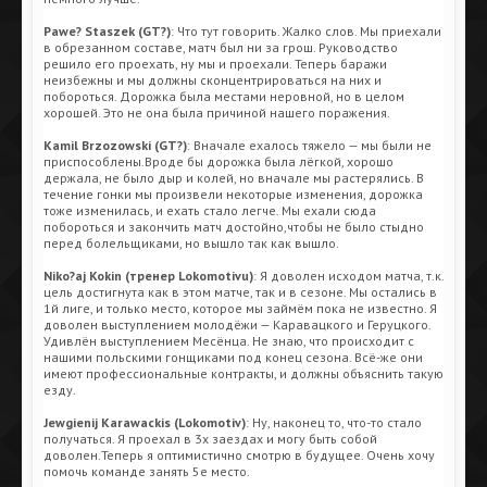
Pawe? Staszek (GT?)
: Что тут говорить. Жалко слов. Мы приехали
в обрезанном составе, матч был ни за грош. Руководство
решило его проехать, ну мы и проехали. Теперь баражи
неизбежны и мы должны сконцентрироваться на них и
побороться. Дорожка была местами неровной, но в целом
хорошей. Это не она была причиной нашего поражения.
Kamil Brzozowski (GT?)
: Вначале ехалось тяжело — мы были не
приспособлены.Вроде бы дорожка была лёгкой, хорошо
держала, не было дыр и колей, но вначале мы растерялись. В
течение гонки мы произвели некоторые изменения, дорожка
тоже изменилась, и ехать стало легче. Мы ехали сюда
побороться и закончить матч достойно,чтобы не было стыдно
перед болельщиками, но вышло так как вышло.
Niko?aj Kokin (тренер Lokomotivu)
: Я доволен исходом матча, т.к.
цель достигнута как в этом матче, так и в сезоне. Мы остались в
1й лиге, и только место, которое мы займём пока не известно. Я
доволен выступлением молодёжи — Каравацкого и Геруцкого.
Удивлён выступлением Месёнца. Не знаю, что происходит с
нашими польскими гонщиками под конец сезона. Всё-же они
имеют профессиональные контракты, и должны объяснить такую
езду.
Jewgienij Karawackis (Lokomotiv)
: Ну, наконец то, что-то стало
получаться. Я проехал в 3х заездах и могу быть собой
доволен.Теперь я оптимистично смотрю в будущее. Очень хочу
помочь команде занять 5е место.