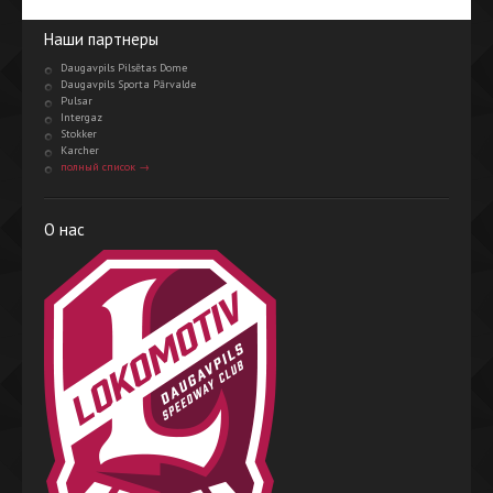
Наши партнеры
Daugavpils Pilsētas Dome
Daugavpils Sporta Pārvalde
Pulsar
Intergaz
Stokker
Karcher
полный список →
О нас