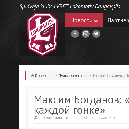
Spīdveja klubs LVBET Lokomotiv Daugavpils
Новости
Партне
Главная
»
Польская лига
»
Максим Богданов: «На
Максим Богданов: 
каждой гонке»
Андрис Руклиш, Миллион
07.11.2008 13:04