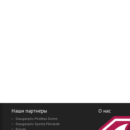
Наши партнеры
О нас
Daugavpils Pilsētas Dome
Daugavpils Sporta Pārvalde
Pulsar