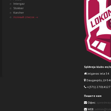
Intergaz
Stokker
Karcher
полный список →
Spīdveja klubs en/
Jelgavas iela 54
Daugavpils, LV-540
+(371) 27014127
Пишите нам
Офис:
speedway
WEB:
admin@loko