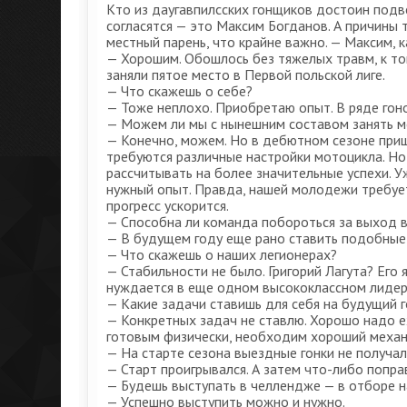
Кто из даугавпилсских гонщиков достоин подв
согласятся — это Максим Богданов. А причины 
местный парень, что крайне важно. — Максим, 
— Хорошим. Обошлось без тяжелых травм, к то
заняли пятое место в Первой польской лиге.
— Что скажешь о себе?
— Тоже неплохо. Приобретаю опыт. В ряде гон
— Можем ли мы с нынешним составом занять м
— Конечно, можем. Но в дебютном сезоне пришл
требуются различные настройки мотоцикла. Но
рассчитывать на более значительные успехи. У
нужный опыт. Правда, нашей молодежи требует
прогресс ускорится.
— Способна ли команда побороться за выход в
— В будущем году еще рано ставить подобные 
— Что скажешь о наших легионерах?
— Стабильности не было. Григорий Лагута? Его 
нуждается в еще одном высококлассном лидере
— Какие задачи ставишь для себя на будущий 
— Конкретных задач не ставлю. Хорошо надо ех
готовым физически, необходим хороший механи
— На старте сезона выездные гонки не получалис
— Старт проигрывался. А затем что-либо попр
— Будешь выступать в челлендже — в отборе н
— Успешно выступить можно и нужно.