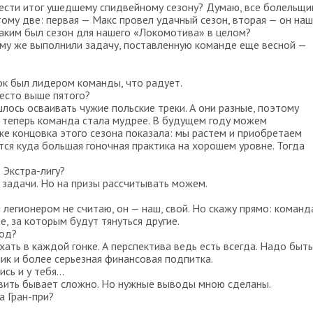
ести итог ушедшему спидвейному сезону? Думаю, все болельщи
тому две: первая — Макс провел удачный сезон, вторая — он наш
каким был сезон для нашего «Локомотива» в целом?
му же выполнили задачу, поставленную команде еще весной —
ок был лидером команды, что радует.
есто выше пятого?
ось осваивать чужие польские треки. А они разные, поэтому
 теперь команда стала мудрее. В будущем году можем
же концовка этого сезона показала: мы растем и приобретаем
ся куда большая гоночная практика на хорошем уровне. Тогда
 Экстра-лигу?
задачи. Но на призы рассчитывать можем.
я легионером не считаю, он — наш, свой. Но скажу прямо: команд
, за которым будут тянуться другие.
год?
ать в каждой гонке. А перспектива ведь есть всегда. Надо быть
к и более серьезная финансовая подпитка.
ь и у тебя...
авить бывает сложно. Но нужные выводы мною сделаны.
а Гран-при?