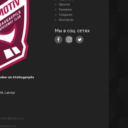
Школа
Галерея
Стадион
Контакты
Мы в соц. сетях
index-en.htmlugavpils
4, Latvija
-loko@inbox.lv
motive.lv