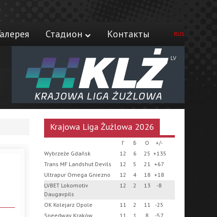
Галерея
Стадион
Контакты
RUS
LV
Krajowa Liga Żużlowa 2026
Г
Б
О
+/-
Wybrzeże Gdańsk
12
6
25
+135
Trans MF Landshut Devils
12
5
21
+67
Ultrapur Omega Gniezno
12
4
18
+18
LVBET Lokomotiv
12
2
13
-8
Daugavpils
OK Kolejarz Opole
11
2
11
-25
Speedway Kraków
11
1
8
-57