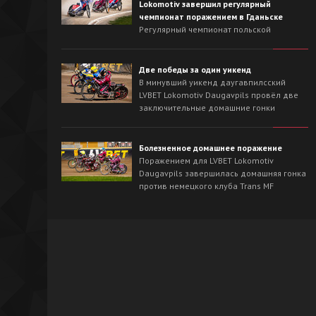
Lokomotiv завершил регулярный
чемпионат поражением в Гданьске
Регулярный чемпионат польской
Национальной лиги для LVBET Lokomotiv
Daugavpils завершился выездной гонкой
против лидера сезона - Wybrzeże Gdańsk.
Две победы за один уикенд
На треке в Гданьске хозяева с первых
В минувший уикенд даугавпилсский
заездов захватили инициативу и
LVBET Lokomotiv Daugavpils провёл две
одержали победу со счётом 54:36.
заключительные домашние гонки
регулярного чемпионата польской
Национальной лиги спидвея. На
домашнем треке наша команда сначала
Болезненное домашнее поражение
в невероятно напряжённой борьбе
Поражением для LVBET Lokomotiv
вырвала победу у OK Kolejarz Opole -
Daugavpils завершилась домашняя гонка
46:44, а на следующий день уверенно
против немецкого клуба Trans MF
разобралась со Śląsk Świętochłowice -
Landshut Devils.
62:26.