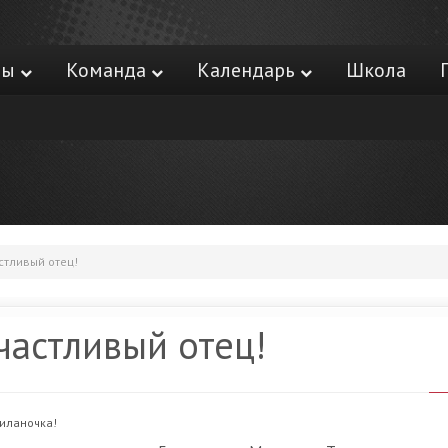
ры
Команда
Календарь
Школа
стливый отец!
частливый отец!
Миланочка!