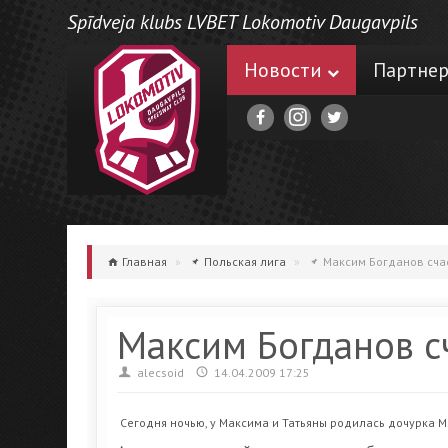
Spīdveja klubs LVBET Lokomotiv Daugavpils
Новости
Партне
Главная
»
Польская лига
»
Максим Богданов сча
Максим Богданов с
alecsoid
14.04.2009 17:25
Сегодня ночью, у Максима и Татьяны родилась дочурка 