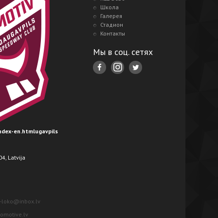
Школа
Галерея
Стадион
Контакты
Мы в соц. сетях
index-en.htmlugavpils
4, Latvija
-loko@inbox.lv
motive.lv