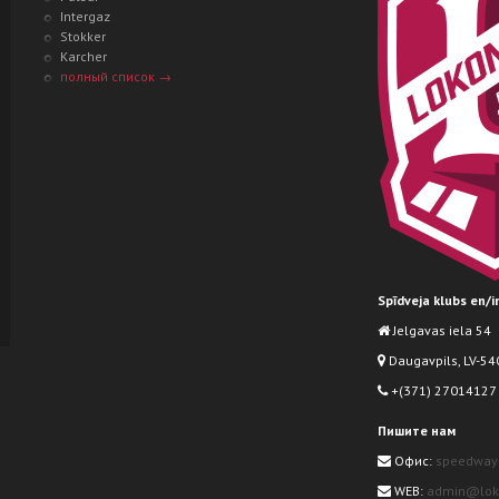
Intergaz
Stokker
Karcher
полный список →
Spīdveja klubs en/
Jelgavas iela 54
Daugavpils, LV-540
+(371) 27014127
Пишите нам
Офис:
speedway
WEB:
admin@loko