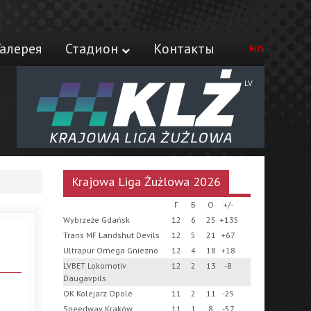
Галерея
Стадион
Контакты
RUS
LV
Krajowa Liga Żużlowa 2026
Г
Б
О
+/-
Wybrzeże Gdańsk
12
6
25
+135
Trans MF Landshut Devils
12
5
21
+67
Ultrapur Omega Gniezno
12
4
18
+18
LVBET Lokomotiv
12
2
13
-8
Daugavpils
OK Kolejarz Opole
11
2
11
-25
Speedway Kraków
11
1
8
-57