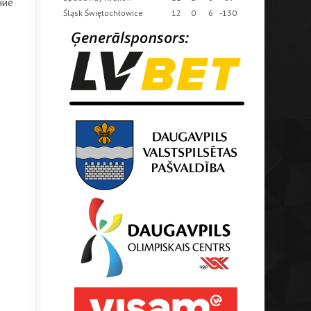
ние
Śląsk Świętochłowice
12
0
6
-130