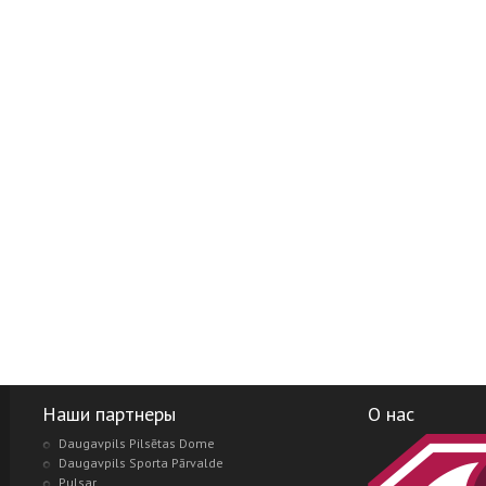
Наши партнеры
О нас
Daugavpils Pilsētas Dome
Daugavpils Sporta Pārvalde
Pulsar