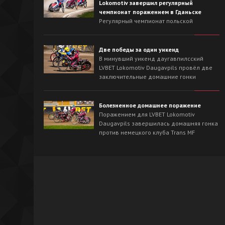
Lokomotiv завершил регулярный
чемпионат поражением в Гданьске
Регулярный чемпионат польской
Национальной лиги для LVBET Lokomotiv
Daugavpils завершился выездной гонкой
против лидера сезона - Wybrzeże Gdańsk.
Две победы за один уикенд
На треке в Гданьске хозяева с первых
В минувший уикенд даугавпилсский
заездов захватили инициативу и
LVBET Lokomotiv Daugavpils провёл две
одержали победу со счётом 54:36.
заключительные домашние гонки
регулярного чемпионата польской
Национальной лиги спидвея. На
домашнем треке наша команда сначала
Болезненное домашнее поражение
в невероятно напряжённой борьбе
Поражением для LVBET Lokomotiv
вырвала победу у OK Kolejarz Opole -
Daugavpils завершилась домашняя гонка
46:44, а на следующий день уверенно
против немецкого клуба Trans MF
разобралась со Śląsk Świętochłowice -
Landshut Devils.
62:26.