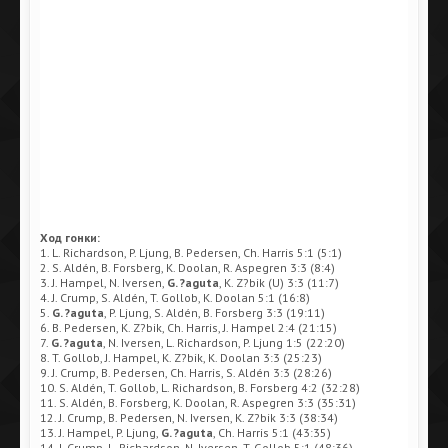
Ход гонки:
1. L. Richardson, P. Ljung, B. Pedersen, Ch. Harris 5:1 (5:1)
2. S. Aldén, B. Forsberg, K. Doolan, R. Aspegren 3:3 (8:4)
3. J. Hampel, N. Iversen,
G. ?aguta
, K. Z?bik (U) 3:3 (11:7)
4. J. Crump, S. Aldén, T. Gollob, K. Doolan 5:1 (16:8)
5.
G. ?aguta
, P. Ljung, S. Aldén, B. Forsberg 3:3 (19:11)
6. B. Pedersen, K. Z?bik, Ch. Harris, J. Hampel 2:4 (21:15)
7.
G. ?aguta
, N. Iversen, L. Richardson, P. Ljung 1:5 (22:20)
8. T. Gollob, J. Hampel, K. Z?bik, K. Doolan 3:3 (25:23)
9. J. Crump, B. Pedersen, Ch. Harris, S. Aldén 3:3 (28:26)
10. S. Aldén, T. Gollob, L. Richardson, B. Forsberg 4:2 (32:28)
11. S. Aldén, B. Forsberg, K. Doolan, R. Aspegren 3:3 (35:31)
12. J. Crump, B. Pedersen, N. Iversen, K. Z?bik 3:3 (38:34)
13. J. Hampel, P. Ljung,
G. ?aguta
, Ch. Harris 5:1 (43:35)
14. J. Crump, L. Richardson, N. Iversen, T. Gollob 5:1 (48:36)