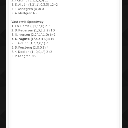
5. J. Crump (3,3,3,3,3) 15
6. S. Aldén (3,2*,1*,0,3,3) 12+2
7. R. Aspegren (0,0) 0
8. A. Mellgren NS
Vastervik Speedway:
1. Ch. Harris (0,1,1*,0) 2+1
2. B. Pedersen (1,3,2,2,2) 10
3. N. Iversen (2,2*,1*,1,0) 6+2
4. G. ?aguta (1*,3,3,1,0) 8+1
5. T. Gollob (1,3,2,0,1) 7
6. B. Forsberg (2,0,0,2) 4
7. K. Doolan (1*,0,0,1*) 2+2
8. P. Aspgren NS