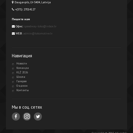
Daugavpils, LV-5404, Latvija
+(371) 27014127
Пишите нам
Офис:
speedway-loko@inbox.lv
WEB:
admin@lokomotive.lv
Навигация
Новости
Команда
KLŻ 2026
Школа
Галерея
Стадион
Контакты
Мы в соц. сетях