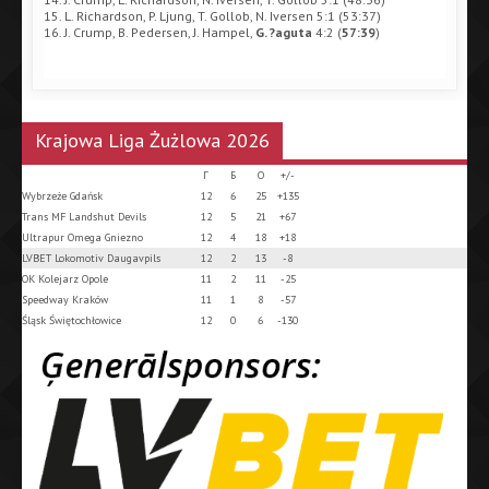
15. L. Richardson, P. Ljung, T. Gollob, N. Iversen 5:1 (53:37)
16. J. Crump, B. Pedersen, J. Hampel,
G. ?aguta
4:2 (
57:39
)
Krajowa Liga Żużlowa 2026
Г
Б
О
+/-
Wybrzeże Gdańsk
12
6
25
+135
Trans MF Landshut Devils
12
5
21
+67
Ultrapur Omega Gniezno
12
4
18
+18
LVBET Lokomotiv Daugavpils
12
2
13
-8
OK Kolejarz Opole
11
2
11
-25
Speedway Kraków
11
1
8
-57
Śląsk Świętochłowice
12
0
6
-130