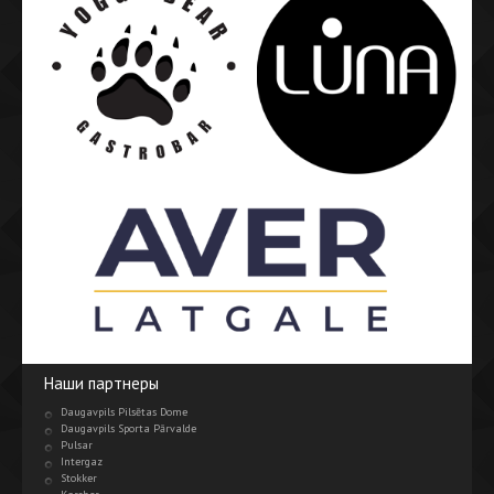
Наши партнеры
Daugavpils Pilsētas Dome
Daugavpils Sporta Pārvalde
Pulsar
Intergaz
Stokker