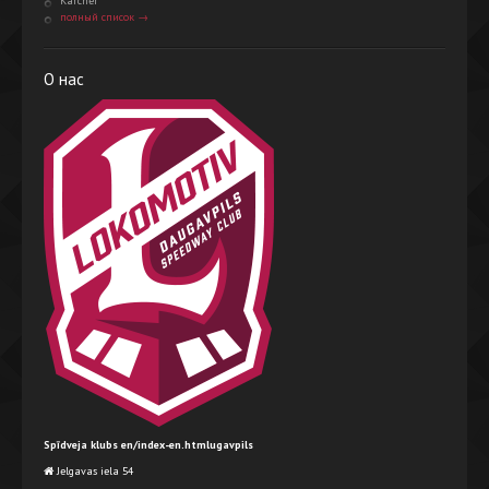
Karcher
полный список →
О нас
Spīdveja klubs en/index-en.htmlugavpils
Jelgavas iela 54