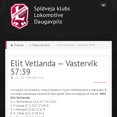
Spīdveja klubs
Lokomotīve
Daugavpils
Главная
»
Польская лига
»
Elit Vetlanda — Vastervik 57:39
Elit Vetlanda — Vastervik
57:39
LM
28.04.2009 11:03
Сегодня состоялась гонка первого тура чемпионата в Швеции. В
составе команды Vastervik Григорий Лагута набрал 8 очков.
VMS
Elit Vetlanda:
1. L. Richardson (3,1,1,2*,3) 10+1
2. P. Ljung (2*,2,0,2*,2*) 8+3
3. J. Hampel (3,0,2,3,1) 9
4. K. Z?bik (U,2,1*,0) 3+1